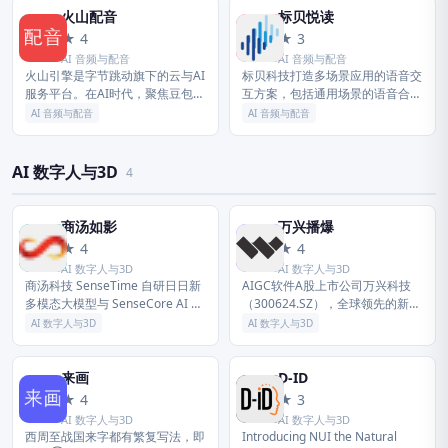
火山配音
标贝悦读
火
标
★ 4
★ 3
AI 音频与配音
AI 音频与配音
火山引擎是字节跳动旗下的云与AI
标贝科技打造多场景应用的语音交
服务平台。在AI时代，聚焦豆包大
互方案，包括通用场景的语音合成
模型和AI云原生技术，为企业提供
和语音识别，以及TTS音色定制，
AI 音频与配音
AI 音频与配音
从 Agent 开发到部署的一站式服
声音复刻，情感合成等语音技术产
务，助力企业AI转型与...
品；AI数据业务基于自研的一站
式...
AI 数字人与3D
4
商汤如影
万兴播爆
商
万
★ 4
★ 4
AI 数字人与3D
AI 数字人与3D
商汤科技 SenseTime 自研日日新
AIGC软件A股上市公司万兴科技
多模态大模型与 SenseCore AI 大
（300624.SZ），全球领先的新生
装置，拥有对话、文生图、数字
代数字创意赋能者，致力于成为全
AI 数字人与3D
AI 数字人与3D
人、智能驾驶、智慧医疗等 AI 产
世界范围内有特色、有影响力的百
品，为企...
年软件老店。公司以「让世...
来画
D-ID
来
D
★ 4
★ 3
AI 数字人与3D
AI 数字人与3D
西周至战国来字都有繁复写法，即
Introducing NUI the Natural