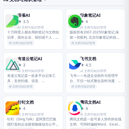
语雀AI
印象笔记AI
语
印
★ 3.5
★ 4
AI 文档与知识管理
AI 文档与知识管理
十万阿里人都在用的笔记与文档知
版权所有2007-2025印象笔记.保
识库，面向企业、组织或个人，提
留一切权利. 北京印象笔记科技有
供全新的体系化知识管理，打造轻
限公司 北京市朝阳区光华东里8号
AI 文档与知识管理
AI 文档与知识管理
松流畅的工作协同。金融级数据安
中海广场中楼18层 印象AI生成算
全、丰富的应用场景、强大的知识
法 网信算备110...
创作...
有道云笔记AI
飞书文档
有
飞
★ 3
★ 4.5
AI 文档与知识管理
AI 文档与知识管理
有道云笔记是一款多平台记录工
飞书——先进企业协作与管理平
具，支持扫描、语音、
台，不仅一站式整合及时沟通、智
Markdown、收藏等多种记录方
能日历、音视频会议、飞书文档、
AI 文档与知识管理
AI 文档与知识管理
式，内容多端实时同步。强大的AI
云盘等办公协作套件，更提供飞书
工具带来全方位赋能，帮你提效减
OKR、飞书招聘、飞书绩效等组织
负；微信、...
管理...
钉钉文档
腾讯文档AI
钉
腾
★ 4
★ 4
AI 文档与知识管理
AI 文档与知识管理
钉钉（Ding Talk）是阿里巴巴集
腾讯文档是一款可多人协作的在线
团打造的企业级智能移动办公平
文档，可同时编辑Word、Excel和