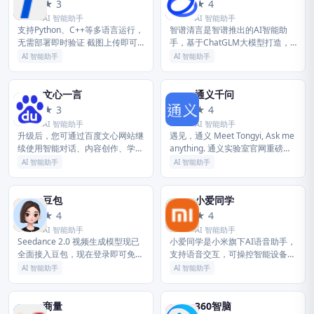
元
智
★ 3
★ 4
AI 智能助手
AI 智能助手
支持Python、C++等多语言运行，
智谱清言是智谱推出的AI智能助
无需部署即时验证 截图上传即可
手，基于ChatGLM大模型打造，
搜索，即问即答效率倍增 支持 AI
支持聊天互动、知识问答、内容创
AI 智能助手
AI 智能助手
划词搜索、翻译，什么都能问元宝
作等多元场景，帮助用户高效解决
按下快捷键Opti...
问题。
文心一言
通义千问
文
通
★ 3
★ 4
AI 智能助手
AI 智能助手
升级后，您可通过百度文心网站继
遇见，通义 Meet Tongyi, Ask me
续使用智能对话、内容创作、学习
anything. 通义实验室官网重磅升
办公、信息查询等功能，并体验最
级，汇聚全系列大模型、最新行业
AI 智能助手
AI 智能助手
新的文心大模型能力。 本次升级
资讯与前沿应用，一览无余，尽在
将进一步优化网页端服务入口与使
掌...
用体...
豆包
小爱同学
豆
小
★ 4
★ 4
AI 智能助手
AI 智能助手
Seedance 2.0 视频生成模型现已
小爱同学是小米旗下AI语音助手，
全面接入豆包，现在登录即可免费
支持语音交互，可操控智能设备、
使用！豆包 是你的 AI 聊天智能对
查询信息、设置日程、提供生活服
AI 智能助手
AI 智能助手
话问答助手，写作文案翻译编程工
务，覆盖多场景智能需求。
具。豆包为你答疑...
商量
360智脑