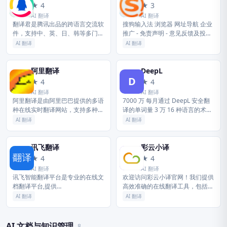
腾
搜
★ 4
★ 3
AI 翻译
AI 翻译
翻译君是腾讯出品的跨语言交流软
搜狗输入法 浏览器 网址导航 企业
件，支持中、英、日、韩等多门语
推广 - 免责声明 - 意见反馈及投诉
言，具有翻译准确、高效，稳定的
- 隐私政策 药品医疗器械网络信息
AI 翻译
AI 翻译
特点，非常适用于境外旅游、对外
服务备案：（京）网药械信息备字
交流、国际办公等情境，给你带来
（2021）第0...
流畅...
阿里翻译
DeepL
阿
D
★ 4
★ 4
AI 翻译
AI 翻译
阿里翻译是由阿里巴巴提供的多语
7000 万 每月通过 DeepL 安全翻
种在线实时翻译网站，支持多种领
译的单词量 3 万 16 种语言的术语
域、覆盖200+语言的智能机器翻
表条目，确保翻译一致性 86% 文
AI 翻译
AI 翻译
译服务。阿里翻译还支持文档翻
档翻译效率显著提升 10% 得益于
译、图片翻译、视频翻译、语音翻
快速的...
译等...
讯飞翻译
彩云小译
讯
彩
★ 4
★ 4
AI 翻译
AI 翻译
讯飞智能翻译平台是专业的在线文
欢迎访问彩云小译官网！我们提供
档翻译平台,提供
高效准确的在线翻译工具，包括文
PDF/Word/Excel/PPT文件翻译、
字翻译、文档翻译、网页翻译、术
AI 翻译
AI 翻译
图片识别翻译、在线翻译等服务,
语库、浏览器插件和双语对照服
支持22种文档格式以及60多种语...
务。借助先进的人工智能技术，彩
云小译...
AI 文档与知识管理
8