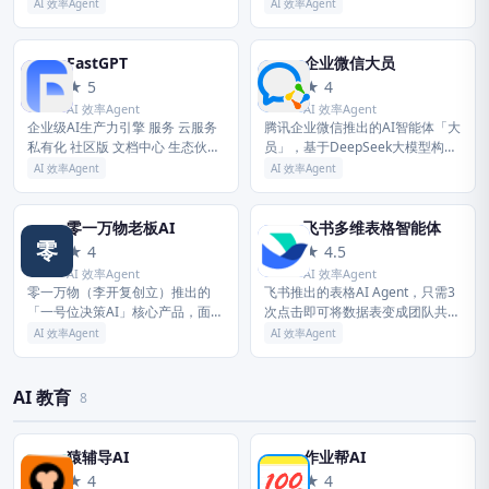
PPT生成、AI表格处理、AI设计、
manage autonomous age...
AI 效率Agent
AI 效率Agent
AI播客、AI生图与AI视频等全功
能。扣子助力财经...
FastGPT
企业微信大员
F
企
★ 5
★ 4
AI 效率Agent
AI 效率Agent
企业级AI生产力引擎 服务 云服务
腾讯企业微信推出的AI智能体「大
私有化 社区版 文档中心 生态伙伴
员」，基于DeepSeek大模型构建
Sealos AI Proxy 更多信息 邮箱：
并经混元架构微调。在企业微信任
AI 效率Agent
AI 效率Agent
Dennis@sealos.io ...
意界面左滑即可唤起，智能识别当
前页面上下文，自动完成客户...
零一万物老板AI
飞书多维表格智能体
零
飞
★ 4
★ 4.5
AI 效率Agent
AI 效率Agent
零一万物（李开复创立）推出的
飞书推出的表格AI Agent，只需3
「一号位决策AI」核心产品，面向
次点击即可将数据表变成团队共用
企业经营一号位。自动整合会议纪
的AI同事。可在群聊中@它查数
AI 效率Agent
AI 效率Agent
要、销售记录、财务数据等多源信
据、填进度、写报告、催事项，自
息，捕捉经营异动、生成决策建
动将结果写回表格。继承原表...
议，并...
AI 教育
8
猿辅导AI
作业帮AI
猿
作
★ 4
★ 4