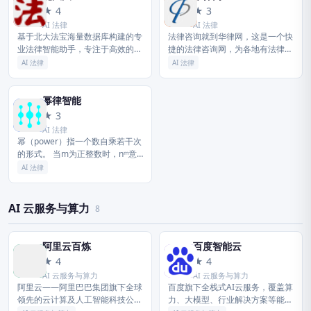
北
华
★ 4
★ 3
AI 法律
AI 法律
基于北大法宝海量数据库构建的专
法律咨询就到华律网，这是一个快
业法律智能助手，专注于高效的法
捷的法律咨询网，为各地有法律咨
律检索、精准的法规匹配与深度的
询需求的公众提供免费律师在线咨
AI 法律
AI 法律
案情分析，助力法律人士快速决
询服务，法律常识浏览及律师和律
策。
师事务所查询，律师在线为您解决
法律问题。
幂律智能
幂
★ 3
AI 法律
幂（power）指一个数自乘若干次
的形式。 当m为正整数时，nᵐ意
义为m个n相乘。 当m为小数时，
AI 法律
m可以写成a/b（其中a、b为整
数），nᵐ表示nᵃ再开b...
AI 云服务与算力
8
阿里云百炼
百度智能云
阿
百
★ 4
★ 4
AI 云服务与算力
AI 云服务与算力
阿里云——阿里巴巴集团旗下全球
百度旗下全栈式AI云服务，覆盖算
领先的云计算及人工智能科技公司
力、大模型、行业解决方案等能