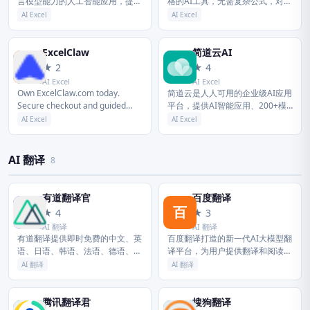
言模型能力的人工智能应用，提供
格的AI工具，无需复杂公式，对话
智能文档写作、长文阅读处理与人
即可完成数据整理、统计、分析，
AI Excel
AI Excel
机交互等能力，与 WPS办公结合
自动生成可视化图表，大幅降低表
有自动生成 PPT、表格分...
格操作门槛。
ExcelClaw
简道云AI
E
简
★ 2
★ 4
AI Excel
AI Excel
Own ExcelClaw.com today.
简道云是人人可用的企业级AI应用
Secure checkout and guided
平台，提供AI智能应用、200+模
transfer support. No hidd...
板，不使用代码就能搭建个性化的
AI Excel
AI Excel
CRM、进销存、生产管理、项目
管理等业务系统，产品包含表单...
AI 翻译
8
有道翻译官
百度翻译
有
百
★ 4
★ 3
AI 翻译
AI 翻译
有道翻译提供即时免费的中文、英
百度翻译打造的新一代AI大模型翻
语、日语、韩语、法语、德语、俄
译平台，为用户提供翻译和阅读外
语、西班牙语、葡萄牙语、越南
文场景的一站式智能解决方案，支
AI 翻译
AI 翻译
语、印尼语、意大利语、荷兰语、
持中文、英文、日语、韩语、德
泰语全文翻译、网页翻译、文档翻
语、法语等203种语言，包括文档
译、P...
翻...
腾讯翻译君
搜狗翻译