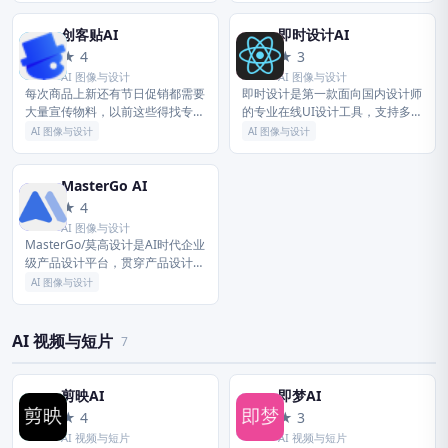
练。欢迎每一位创作者加入...
槛。
创客贴AI
即时设计AI
创
即
★ 4
★ 3
AI 图像与设计
AI 图像与设计
每次商品上新还有节日促销都需要
即时设计是第一款面向国内设计师
大量宣传物料，以前这些得找专门
的专业在线UI设计工具，支持多人
的人来做，时间和金钱成本都比较
实时协作、原型交互、资源管理与
AI 图像与设计
AI 图像与设计
高，现在用创客贴了，我自己拍照
开发标注，拥有海量的设计资源与
自己做海报，做完的图一方面可以
素材。兼容Figma、Sketc...
发朋...
MasterGo AI
M
★ 4
AI 图像与设计
MasterGo/莫高设计是AI时代企业
级产品设计平台，贯穿产品设计研
发的全链条在线协作工具,是可协
AI 图像与设计
作的在线sketch、国内版figma，
提供在线产品设...
AI 视频与短片
7
剪映AI
即梦AI
剪
即
★ 4
★ 3
AI 视频与短片
AI 视频与短片