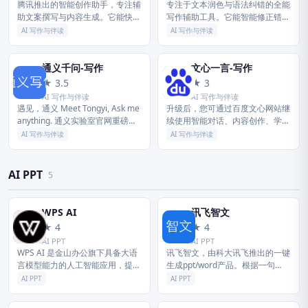
腾讯推出的智能创作助手，专注辅
专注于文本润色与语法纠错的全能
助文案撰写与内容生成。它能快速
写作辅助工具。它能智能修正错别
产出高质量文章、报告及创意文
字、优化语句表达并支持多语言翻
AI 写作与伴读
AI 写作与伴读
稿，大幅提升写作效率与质量。
译，让您的文档专业精炼。
通义千问-写作
文心一言-写作
通
文
★ 3.5
★ 3
AI 写作与伴读
AI 写作与伴读
遇见，通义 Meet Tongyi, Ask me
升级后，您可通过百度文心网站继
anything. 通义实验室官网重磅升
续使用智能对话、内容创作、学习
级，汇聚全系列大模型、最新行业
办公、信息查询等功能，并体验最
AI 写作与伴读
AI 写作与伴读
资讯与前沿应用，一览无余，尽在
新的文心大模型能力。 本次升级
掌...
将进一步优化网页端服务入口与使
用体...
AI PPT
5
WPS AI
讯飞智文
W
讯
★ 4
★ 4
AI PPT
AI PPT
WPS AI 是金山办公旗下具备大语
讯飞智文，由科大讯飞推出的一键
言模型能力的人工智能应用，提供
生成ppt/word产品。根据一句
智能文档写作、长文阅读处理与人
话、长文本、音视频等指令智能生
AI PPT
AI PPT
机交互等能力，与 WPS办公结合
成文档，同时支持在线编辑、美
有自动生成 PPT、表格分...
化、排版、导出、一键动效、自动