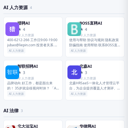
到自己的解答为品牌使命。知乎
容生产全流程。
凭...
AI 人力资源
4
猎聘AI
BOSS直聘AI
猎
B
★ 4
★ 4
AI 人力资源
AI 人力资源
400-6212-266 工作日9:00-19:00
使用与帮助 协议与规则 隐私政策
jubao@liepin.com 投资者关系 公
防骗指南 使用帮助 联系BOSS直聘
司简介 信息披露 企业管制 投资者
北京华品博睿网络技术有限公司
AI 人力资源
AI 人力资源
关系联络 共赢 网...
公司地址 北京市朝阳区太阳宫中
路16号院1号楼18层...
智联招聘AI
北森AI
智
北
★ 3
★ 3
AI 人力资源
AI 人力资源
品牌动向 好工作，都是面出来
北森HRSaaS一体化人才管理云平
的！ 35岁就业歧视何时休？ 「AI
台，为企业提供覆盖人才测评、招
Prompt优化赛」启动，就等你 智
聘管理、绩效管理、组织人事、薪
AI 人力资源
AI 人力资源
联招聘携手鸿蒙生态，助力高效求
酬、假勤、继任、调查、
职 智联招聘创意招聘市...
Onboarding等业务全流程的一
体...
AI 法律
3
北大法宝AI
华律网AI