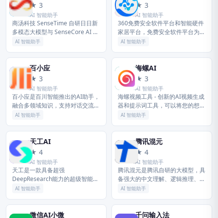
商
3
★ 3
★ 3
AI 智能助手
AI 智能助手
商汤科技 SenseTime 自研日日新
360免费安全软件平台和智能硬件
多模态大模型与 SenseCore AI 大
家居平台，免费安全软件平台为用
装置，拥有对话、文生图、数字
户提供360安全卫士,360免费杀毒
AI 智能助手
AI 智能助手
人、智能驾驶、智慧医疗等 AI 产
软件,360企业杀
品，为企...
百小应
海螺AI
百
海
★ 3
★ 3
AI 智能助手
AI 智能助手
百小应是百川智能推出的AI助手，
海螺视频工具 - 创新的AI视频生成
融合多领域知识，支持对话交流、
器和提示词工具，可以将您的想法
信息查询、内容生成、逻辑分析等
转化为精美的AI视频。只需一段文
AI 智能助手
AI 智能助手
功能，为用户提供智能服务。
字，即可借助尖端的AI技术，在短
时间内创作出引人入胜的视...
天工AI
腾讯混元
天
腾
★ 4
★ 4
AI 智能助手
AI 智能助手
天工是一款具备超强
腾讯混元是腾讯自研的大模型，具
DeepResearch能力的超级智能
备强大的中文理解、逻辑推理、多
体，通过丰富多样的专业skill，让
模态处理能力，可支撑各类AI应用
AI 智能助手
AI 智能助手
AI深度研究，一键生成AI文档、AI
落地，服务多行业场景。
PPT、AI表格，高效应...
微信AI小微
千问输入法