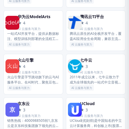
之一。 提供全栈云服务，包括弹
力，为企业提供从开发到落地的全
AI 云服务与算力
AI 云服务与算力
性计算、高性能数据库、网络与存
链路AI服务，助力数字化转型。
储方案，以及AI大模型、向量检
索、...
华为云ModelArts
腾讯云TI平台
华
腾
★ 4
★ 4
AI 云服务与算力
AI 云服务与算力
一站式AI开发平台，提供从数据标
腾讯云原生的AI全栈开发平台，覆
注、模型训练到部署的全流程工
盖AI应用全生命周期，兼容主流开
具，支持多框架、大模型定制，降
发框架，提供低代码开发、大模型
AI 云服务与算力
AI 云服务与算力
低AI开发门槛，提升开发效率。
微调能力，帮助企业快速落地AI应
用。
火山引擎
七牛云
火
七
★ 4
★ 3
AI 云服务与算力
AI 云服务与算力
火山引擎是字节跳动旗下的云与AI
2011年成立以来，七牛云致力于
服务平台。在AI时代，聚焦豆包大
成为全球领先的一站式中立音视频
模型和AI云原生技术，为企业提供
云+AI服务商，围绕数字化浪潮下
AI 云服务与算力
AI 云服务与算力
从 Agent 开发到部署的一站式服
的在线音视频需求，基于强大的云
务，助力企业AI转型与...
边一体化能力和低代码能力，持
续...
京东云
UCloud
京
U
★ 3
★ 3
AI 云服务与算力
AI 云服务与算力
销售热线：4000988505转1,京东
UCloud(优刻得)是中国知名的中立
云是京东科技集团旗下领先的云计
云计算服务商，科创板上市(股票