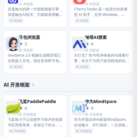
AI 浏览器
AI 浏览器
百度推出的新一代智能搜索引擎，
Cherry Studio 是一款强大的多模
深度融合AI技术。它能精准理解复
型 AI 助手，支持 Windows、
杂问题，直接生成结构化答案与摘
macOS、Linux 平台。集成 300+
AI 浏览器
AI 浏览器
要，提供高效直观的新一代搜索体
AI 模型，包括 Open...
验。
豆包浏览器
秘塔AI搜索
豆
秘
★ 3
★ 4
AI 浏览器
AI 浏览器
Seedance 2.0 视频生成模型现已
主打无广告与纯净体验的AI搜索引
全面接入豆包，现在登录即可免费
擎，专注于为用户提供精准的结构
使用！豆包 是你的 AI 聊天智能对
化答案与详尽引用溯源，打造高效
AI 浏览器
AI 浏览器
话问答助手，写作文案翻译编程工
权威的信息获取工具。
具。豆包为你答疑...
AI 开发框架
5
飞桨PaddlePaddle
华为MindSpore
飞
华
★ 4
★ 4
AI 开发框架
AI 开发框架
飞桨致力于让深度学习技术的创新
华为开源自研AI框架MindSpore。
与应用更简单。具有以下特点：同
自动微分、并行加持，一次训练，
时支持动态图和静态图，兼顾灵活
可多场景部署。支持端边云全场景
AI 开发框架
AI 开发框架
性和效率；精选应用效果最佳算法
的深度学习训练推理框架，主要应