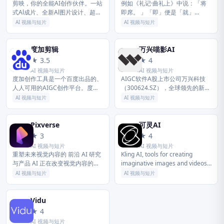
剪映，你的全能AI创作伙伴。一站
例如《礼记·曲礼上》中说：「将
式Al成片、全新Al图片设计、超智
即席。 」「即」便是「就」
能Al配音、多轨道编辑AI功能等，
「到」的意思，这个意义也是
AI 视频与短片
AI 视频与短片
助力全流程创作。新手零门槛上
「即」的基本意义所在。 此外，
手，专业创作者也能高效出片...
在古文中这个意义还可引申表示
「迎合、符合」...
度加剪辑
万兴喵影AI
度
万
★ 3.5
★ 4
AI 视频与短片
AI 视频与短片
度加创作工具是一个百度出品的、
AIGC软件A股上市公司万兴科技
人人可用的AIGC创作平台。度加
（300624.SZ），全球领先的新生
致力于通过AI能力降低内容生成门
代数字创意赋能者，致力于成为全
AI 视频与短片
AI 视频与短片
槛，提升创作效率，一站式聚合百
世界范围内有特色、有影响力的百
度AIGC能力，引领跨时代的内...
年软件老店。公司以「让世...
Pixverse
可灵AI
P
可
★ 3
★ 4
AI 视频与短片
AI 视频与短片
重塑未来视觉内容的 前沿 AI 研究
Kling AI, tools for creating
与产品 AI 正在改变视觉内容的创
imaginative images and videos,
作和消费方式，PixVerse 致力于
based on state-of...
AI 视频与短片
AI 视频与短片
让每个人都能从中受益，构建一个
释放无限想象力和...
Vidu
V
★ 4
AI 视频与短片