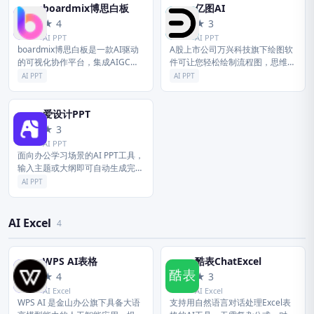
生...
boardmix博思白板
亿图AI
b
亿
★ 4
★ 3
AI PPT
AI PPT
boardmix博思白板是一款AI驱动
A股上市公司万兴科技旗下绘图软
的可视化协作平台，集成AIGC生
件可让您轻松绘制流程图，思维导
成、思维导图、流程图及多人实时
图，信息图，组织架构图，网络拓
AI PPT
AI PPT
协作功能。支持AI一键生成PPT、
扑图，户型图，电路图等210种绘
专业脑图及图表，打破...
图类型。上万模板免费下载，一定
程...
爱设计PPT
爱
★ 3
AI PPT
面向办公学习场景的AI PPT工具，
输入主题或大纲即可自动生成完整
PPT，支持风格和内容一键调整，
AI PPT
快速产出专业演示文稿。
AI Excel
4
WPS AI表格
酷表ChatExcel
W
酷
★ 4
★ 3
AI Excel
AI Excel
WPS AI 是金山办公旗下具备大语
支持用自然语言对话处理Excel表