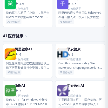
微
千
★ 4.5
★ 4.5
AI 智能助手
AI 智能助手
微信原生AI助手「小微」，基于自
阿里巴巴通义千问团队推出的独立
研WeLM大模型与DeepSeek，内
AI语音输入法，接入千问大模型
嵌于微信8.0.75+。无需下载，一
CosyVoice能力。支持300字/分钟
AI 智能助手
AI 智能助手
句话即可总结群聊、润色文案、调
语音输入、9种方言+中英混说识
起小程序、识别图片...
别、自动口语润色和结构...
AI 医疗健康
5
阿里健康AI
平安健康
阿
平
★ 4
★ 3
AI 医疗健康
AI 医疗健康
阿里健康是阿里巴巴集团整合线上
Own this domain today. We
线下医药和健康行业资源，提供一
make your shopping experience
站式医疗解决方案的旗舰平台。依
easy. Friendly and qu...
AI 医疗健康
AI 医疗健康
托领先的数字技术和数字运营能
力，以「云基建」为基础，「云药
房」为...
微医AI
丁香医生AI
微
丁
★ 3
★ 3
AI 医疗健康
AI 医疗健康
微信 4.1.11 for Windows 全新发
丁香园是面向医生、医疗机构、医
布 06-24 微信 4.1.11 for Mac 全
药从业者以及生命科学领域人士的