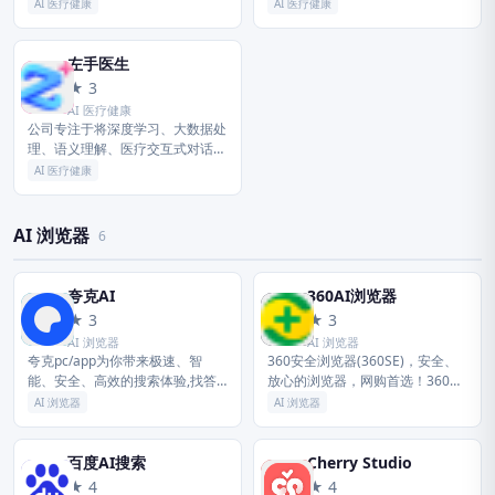
新发布 06-24 微信输入法 3.5.0
专业性社会化网络，提供医学、医
AI 医疗健康
AI 医疗健康
for...
疗、药学、生命科学等相关领域的
交流平台、专业知识、最新科研进
展以...
左手医生
左
★ 3
AI 医疗健康
公司专注于将深度学习、大数据处
理、语义理解、医疗交互式对话等
领先的AI技术与医学相融合，通过
AI 医疗健康
AI+数据，赋能医疗健康行业各个
环节，实现智慧医疗升级，提升
医...
AI 浏览器
6
夸克AI
360AI浏览器
夸
3
★ 3
★ 3
AI 浏览器
AI 浏览器
夸克pc/app为你带来极速、智
360安全浏览器(360SE)，安全、
能、安全、高效的搜索体验,找答
放心的浏览器，网购首选！360安
案,找资料,找工具,办公,学习,工作
全浏览器采用先进的恶意网址拦截
AI 浏览器
AI 浏览器
必备应用。夸克提供浏览器搜索引
技术，可自动拦截挂马、欺诈、网
擎、网盘、AI扫描王工具及...
银仿冒等恶意网址。360...
百度AI搜索
Cherry Studio
百
C
★ 4
★ 4