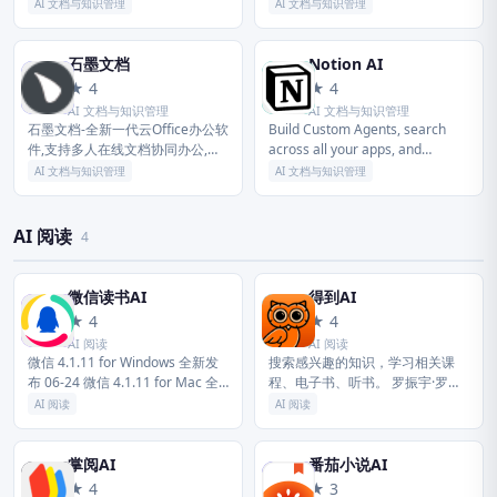
台，引领未来新一代工作方式，将
PPT文档，云端实时保存。可针对
AI 文档与知识管理
AI 文档与知识管理
陪伴每一个企业成长，是数字经济
QQ、微信好友设置文档访问、编
时代的企业组织协同办公和应用...
辑权限，支持多种版本Wo...
石墨文档
Notion AI
石
N
★ 4
★ 4
AI 文档与知识管理
AI 文档与知识管理
石墨文档-全新一代云Office办公软
Build Custom Agents, search
件,支持多人在线文档协同办公,实
across all your apps, and
现多终端、跨地域、随时随地在线
automate busywork. The ...
AI 文档与知识管理
AI 文档与知识管理
办公,涵盖在线文档、在线表格、
应用表格等8大办公套件即...
AI 阅读
4
微信读书AI
得到AI
微
得
★ 4
★ 4
AI 阅读
AI 阅读
微信 4.1.11 for Windows 全新发
搜索感兴趣的知识，学习相关课
布 06-24 微信 4.1.11 for Mac 全
程、电子书、听书。 罗振宇·罗辑
新发布 06-24 微信输入法 3.5.0
思维、薛兆丰·经济学、武志红·心
AI 阅读
AI 阅读
for...
理学、张明楷·刑法学等100多位专
家学者的独家课程免费试读。 ...
掌阅AI
番茄小说AI
掌
番
★ 4
★ 3