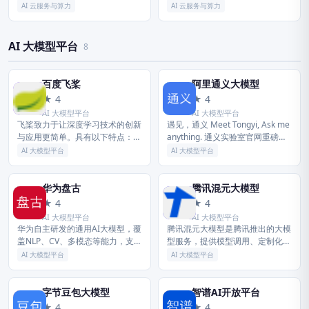
算品牌，依托于京东科技集团在人
代码：688158)，中国云计算第一
AI 云服务与算力
AI 云服务与算力
工智能、大数据、云计算、物联网
股，专注于提供可靠的企业级云服
领域的前沿科技能力，提供...
务，包括云服务器、云...
AI 大模型平台
8
百度飞桨
阿里通义大模型
百
阿
★ 4
★ 4
AI 大模型平台
AI 大模型平台
飞桨致力于让深度学习技术的创新
遇见，通义 Meet Tongyi, Ask me
与应用更简单。具有以下特点：同
anything. 通义实验室官网重磅升
时支持动态图和静态图，兼顾灵活
级，汇聚全系列大模型、最新行业
AI 大模型平台
AI 大模型平台
性和效率；精选应用效果最佳算法
资讯与前沿应用，一览无余，尽在
模型并提供官方支持；真正源于产
掌...
业实...
华为盘古
腾讯混元大模型
华
腾
★ 4
★ 4
AI 大模型平台
AI 大模型平台
华为自主研发的通用AI大模型，覆
腾讯混元大模型是腾讯推出的大模
盖NLP、CV、多模态等能力，支持
型服务，提供模型调用、定制化开
行业场景定制，为企业提供高效、
发能力，覆盖内容创作、智能客
AI 大模型平台
AI 大模型平台
安全的大模型解决方案。
服、数据分析等场景，助力企业数
字化升级。
字节豆包大模型
智谱AI开放平台
字
智
★ 4
★ 4