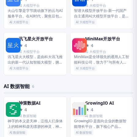
AI 大模型平台
AI 大模型平台
火山引擎是字节跳动旗下的云与AI
智谱大模型开放平台-新一代国产
服务平台。在AI时代，聚焦豆包大
自主通用AI大模型开放平台，是国
模型和AI云原生技术，为企业提供
内大模型排名前列的大模型网站，
AI 大模型平台
AI 大模型平台
从 Agent 开发到部署的一站式服
研发了多款LLM模型，多模态视觉
务，助力企业AI转型与...
模型产品，致力于将AI产品技术...
讯飞星火开放平台
MiniMax开放平台
讯
M
★ 4
★ 4
AI 大模型平台
AI 大模型平台
讯飞星火大模型，是由科大讯飞推
MiniMax是全球领先的通用人工智
出的新一代认知智能大模型，拥有
能科技公司，致力于"与所有人共
跨领域的知识和语言理解能力，能
创智能"，自主研发了一系列多模
AI 大模型平台
AI 大模型平台
够基于自然对话方式理解与执行任
态通用大模型，并面向全球推出一
务，提供语言理解、知识问答、逻
系列AI原生产品，已服务逾2...
辑推...
AI 数据智能
6
神策数据AI
GrowingIO AI
神
G
★ 4
★ 4
AI 数据智能
AI 数据智能
神字的本义是天神，泛指人们身体
GrowingIO 是面向企业的数据智
上的精神和虚无缥渺的神灵，神由
能增长平台，旗下核心产品
精神、神灵引申为异乎寻常的、不
GrowingIO 分析云，以用户行为
AI 数据智能
AI 数据智能