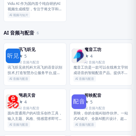
Vidu AI 作为国内首个纯自研的AI
视频生成模型，专注于将文字和图
像转化为高质量的动态视频的同
AI 视频与短片
时，保持主体一致性。 需3步即可
生成创意视频，带您开启人...
AI 音频与配音
6
讯飞听见
魔音工坊
讯
魔
★ 5
★ 4
AI 音频与配音
AI 音频与配音
讯飞听见依托科大讯飞的语音识别
魔音工坊是一款可以在线将文字转
技术,打造智慧办公服务平台,提供
成语音的智能配音产品。提供不同
语音转文字、录音转文字、AI写
性别、不同口音的真人声音，在你
AI 音频与配音
AI 音频与配音
作、视频会议、视频转文字、视频
输入文字后直接配音。你可快速对
加字幕、同声翻译、语音翻译等服
短视频等需要配音的内容进行配
务...
音。是...
网易天音
剪映配音
网
剪
★ 4
★ 5
AI 音频与配音
AI 音频与配音
面向普通用户的AI音乐创作工具，
剪映，你的全能AI创作伙伴。一站
输入主题、风格、情感需求即可自
式Al成片、全新Al图片设计、超智
动生成包含词曲、编曲的完整音
能Al配音、多轨道编辑AI功能等，
AI 音频与配音
AI 音频与配音
乐，无需音乐基础，快速产出专属
助力全流程创作。新手零门槛上
原创音乐作品。
手，专业创作者也能高效出片...