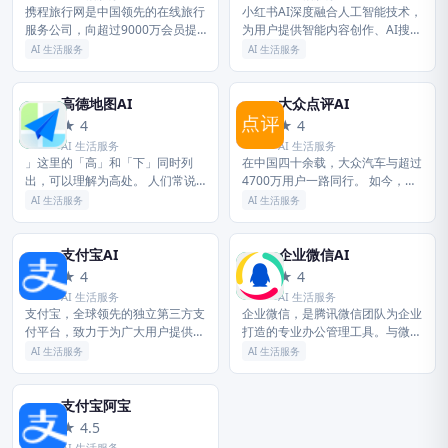
携程旅行网是中国领先的在线旅行
小红书AI深度融合人工智能技术，
服务公司，向超过9000万会员提
为用户提供智能内容创作、AI搜
供酒店预订、酒店点评及特价酒店
索、个性化推荐等核心功能。创作
AI 生活服务
AI 生活服务
查询、机票预订、飞机票查询、时
者可使用AI辅助生成图文笔记、短
刻表、票价查询、航班查询、度假
视频脚本，大幅提升创作效率；
预...
用...
高德地图AI
大众点评AI
高
大
★ 4
★ 4
AI 生活服务
AI 生活服务
」这里的「高」和「下」同时列
在中国四十余载，大众汽车与超过
出，可以理解为高处。 人们常说
4700万用户一路同行。 如今，大
的「登高望远」的「高」也是这个
众汽车正以一系列搭载先进「大众
AI 生活服务
AI 生活服务
意思。 而说「他身高两米」，这
·人本科技」的产品，不断拓展新
个「高」是作长度、高度讲，是一
能源版图，将「在中国，为中
个计量...
国」...
支付宝AI
企业微信AI
支
企
★ 4
★ 4
AI 生活服务
AI 生活服务
支付宝，全球领先的独立第三方支
企业微信，是腾讯微信团队为企业
付平台，致力于为广大用户提供安
打造的专业办公管理工具。与微信
全快速的电子支付/网上支付/安全
一致的沟通体验，丰富免费的OA
AI 生活服务
AI 生活服务
支付/手机支付体验，及转账收款/
应用，并与微信消息、小程序、微
水电煤缴费/信用卡还款/AA收...
信支付等互通，助力企业高效办公
和管...
支付宝阿宝
支
★ 4.5
AI 生活服务