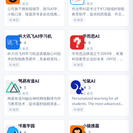
AI 教育
AI 教育
公司旗下拥有猿辅导、斑马AI学、
作业帮AI是专注于K12领域的智能
小猿口算、猿题库等多款在线教育
教育助手，提供拍照搜题、作文批
产品及数字内容产品，为用户提供
改与口算练习等全场景服务，通过
AI 教育
AI 教育
网课、智能练习、难题解析等多元
大数据精准诊断学生薄弱点，量身
化的智能教育服务，帮助学生系统
定制高效学习路径。
性...
科大讯飞AI学习机
学而思AI
科
学
★ 4
★ 4
AI 教育
AI 教育
科大讯飞AI学习机是搭载核心AI技
学而思品牌成立于2003年，隶属
术的智能教育硬件，具备精准找弱
科技教育企业好未来（NYSE：
项功能，能针对性地出卷巩固，覆
TAL）。学而思凭借优秀的科技能
AI 教育
AI 教育
盖全科辅导，为每个学生提供个性
力和内容能力，助力人的终身学习
化的高效自主学习方案。
和成长。目前，学而思品牌旗下
业...
网易有道AI
松鼠AI
网
松
★ 3
★ 3
AI 教育
AI 教育
网易有道AI融合神经网络翻译与学
Personalized learning for all
习教育技术，提供毫秒级精准多语
students. The most advanced
种互译，深度应用于有道词典与学
learning technology...
AI 教育
AI 教育
习硬件中，助力语言学习与文化沟
通无缝连接。
洋葱学园
小猿搜题
洋
小
★ 4
★ 3