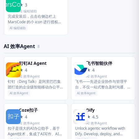
M
★ 3
AI 编程辅助
完成安装后，点击右侧边栏上
MarsCode 的小 icon 进行授权登
录，然后就可以打开和 MarsCode
AI 编程辅助
的聊天窗口了。 能够看到，
MarsCode...
AI 效率Agent
8
钉钉AI Agent
飞书智能伙伴
钉
飞
★ 4
★ 4
AI 效率Agent
AI 效率Agent
钉钉（Ding Talk）是阿里巴巴集
飞书——先进企业协作与管理平
团打造的企业级智能移动办公平
台，不仅一站式整合及时沟通、智
台，引领未来新一代工作方式，将
能日历、音视频会议、飞书文档、
AI 效率Agent
AI 效率Agent
陪伴每一个企业成长，是数字经济
云盘等办公协作套件，更提供飞书
时代的企业组织协同办公和应用...
OKR、飞书招聘、飞书绩效等组织
管理...
Coze扣子
Dify
C
D
★ 4
★ 4.5
AI 效率Agent
AI 效率Agent
扣子是强大的AI办公助手，基于
Unlock agentic workflow with
Agent技术，集成了AI写作、AI
Dify. Develop, deploy, and