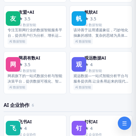
可思议的，如神速、神奇；又引 …
分析与数据智能为核心，提供增长
分析、客户数据平台、智...
友盟+AI
帆软AI
友
帆
★ 3.5
★ 3.5
AI 数据智能
AI 数据智能
专注互联网行业的数据智能服务平
该诗善于运用通篇象征，巧妙地化
台，提供用户行为分析、增长运
抽象的感情、复杂的思绪为具体可
营、智能决策等能力，帮助开发者
感的形象，「帆」的象征意义超越
AI 数据智能
AI 数据智能
和企业实现数据驱动的业务增长。
了个人、超越了时代，概括了一切
渴望冲破平庸与空虚的宁静生活，
力求...
网易有数AI
观远数据AI
网
观
★ 3.5
★ 4
AI 数据智能
AI 数据智能
网易旗下的一站式数据分析与智能
观远数据—一站式智能分析平台与
决策平台，提供数据可视化、智能
服务提供商.让业务用起来的现代
分析、大模型辅助决策等能力，助
化BI.为企业提供BI软件,自助BI,BI
AI 数据智能
AI 数据智能
力企业低成本实现数据价值挖掘。
报表可视化,企业级BI,BI解决方
案,BI案例,移动...
AI 企业协作
6
飞书AI
钉钉AI
☰
飞
钉
★ 4
★ 4
AI 企业协作
AI 企业协作