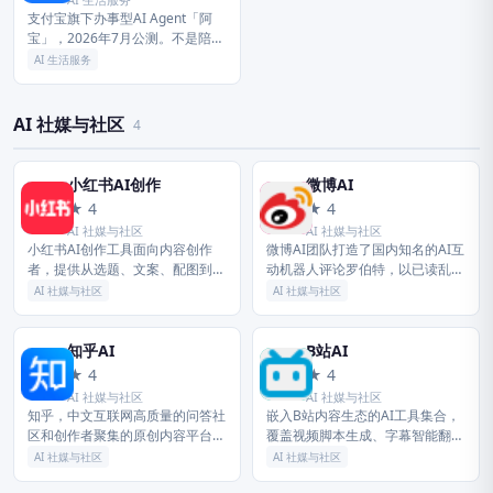
支付宝旗下办事型AI Agent「阿
宝」，2026年7月公测。不是陪你
聊天，而是帮你办事——一句话即
AI 生活服务
可完成打车、挂号、缴费、政务办
理等72项生活服务，覆盖...
AI 社媒与社区
4
小红书AI创作
微博AI
小
微
★ 4
★ 4
AI 社媒与社区
AI 社媒与社区
小红书AI创作工具面向内容创作
微博AI团队打造了国内知名的AI互
者，提供从选题、文案、配图到排
动机器人评论罗伯特，以已读乱回
版的全链路AI辅助。用户只需输入
的幽默风格出圈，经过持续技术迭
AI 社媒与社区
AI 社媒与社区
简单想法，AI即可生成多种风格的
代，现已成为能够理解语境、提供
图文笔记草稿，并自动匹配版权
高质量互动回复的智能助手。微
图...
博...
知乎AI
B站AI
知
B
★ 4
★ 4
AI 社媒与社区
AI 社媒与社区
知乎，中文互联网高质量的问答社
嵌入B站内容生态的AI工具集合，
区和创作者聚集的原创内容平台，
覆盖视频脚本生成、字幕智能翻
于2011年1月正式上线，以让人们
译、内容摘要、一键生成二创等多
AI 社媒与社区
AI 社媒与社区
更好的分享知识、经验和见解，找
场景，辅助B站创作者高效完成内