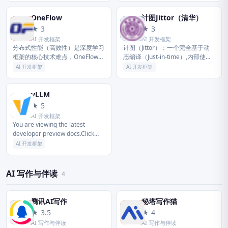
模型并提供官方支持；真正源于产
用于计算机视觉、自然语言...
业实...
OneFlow
计图Jittor（清华）
O
计
★ 3
★ 3
AI 开发框架
AI 开发框架
分布式性能（高效性）是深度学习
计图（Jittor）：一个完全基于动
框架的核心技术难点，OneFlow围
态编译（Just-in-time）,内部使用
绕性能提升和异构分布式扩展，秉
创新的元算子和统一计算图的深度
AI 开发框架
AI 开发框架
持静态编译和流式并行的核心理念
学习框架， 元算子和Numpy一样
和架构，解决了集群层面的内存...
易于使用，...
vLLM
v
★ 5
AI 开发框架
You are viewing the latest
developer preview docs.Click
hereto view docs for ...
AI 开发框架
AI 写作与伴读
4
腾讯AI写作
秘塔写作猫
腾
秘
★ 3.5
★ 4
AI 写作与伴读
AI 写作与伴读