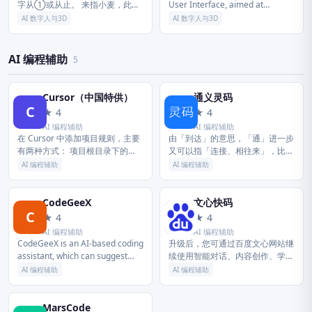
字从①或从止。 来指小麦，此义
User Interface, aimed at
又作麳，《广雅·释草》：「大
revolutionizing how peop...
AI 数字人与3D
AI 数字人与3D
麦，麰也；小麦，麳也。 」商代
甲骨文还保留此字本义，如
《铁》：「辛...
AI 编程辅助
5
Cursor（中国特供）
通义灵码
C
通
★ 4
★ 4
AI 编程辅助
AI 编程辅助
在 Cursor 中添加项目规则，主要
由「到达」的意思，「通」进一步
有两种方式： 项目根目录下的
又可以指「连接、相往来」，比如
.cursorrules 文件，以及新版
「通商、串通、沟通、互通有
AI 编程辅助
AI 编程辅助
Cursor 中更强大的 .cursor/r...
无」。 相互往来的过程中就会有
交流，交流就是把信息由一方传给
另一方，...
CodeGeeX
文心快码
C
文
★ 4
★ 4
AI 编程辅助
AI 编程辅助
CodeGeeX is an AI-based coding
升级后，您可通过百度文心网站继
assistant, which can suggest
续使用智能对话、内容创作、学习
code in the curre...
办公、信息查询等功能，并体验最
AI 编程辅助
AI 编程辅助
新的文心大模型能力。 本次升级
将进一步优化网页端服务入口与使
用体...
MarsCode