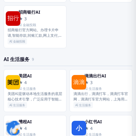
蚁的腹部呈卵形，体色多样，包括
费、公司业务等平安银行业务，可
黑、白、黄、赤和褐色等多种颜
以方便快捷的登录网上银行，办理
色。 其...
转账...
招商银行AI
招
★ 3
AI 金融投顾
招商银行官方网站。办理卡片申
请,智能存款,转账汇款,网上支付,投
资理财,贷款消费,信用卡还款,生活
AI 金融投顾
缴费,外汇买卖,实时利率,汇率查询,
公司理财,企业贷款等...
AI 生活服务
9
美团AI
滴滴出行AI
美
滴
★ 4
★ 3
AI 生活服务
AI 生活服务
美团AI是驱动本地生活服务的底层
滴滴出行，滴滴打车，滴滴打车官
核心技术引擎，广泛应用于智能调
网，滴滴打车官方网站，上海用
度、配送无人机及无人车等领域，
车，北京用车，广州用车，深圳用
AI 生活服务
AI 生活服务
通过大数据与视觉技术极致优化用
车，用车APP，打车APP，叫车
户的生活体验。
APP，网约车，嘀嘀打车，滴滴官
网...
携程AI
小红书AI
携
小
★ 4
★ 4
AI 生活服务
AI 生活服务