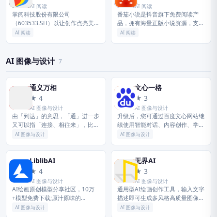
AI 阅读
AI 阅读
掌阅科技股份有限公司
番茄小说是抖音旗下免费阅读产
（603533.SH）以让创作点亮美好
品，拥有海量正版小说资源，支持
时光为使命，是国内领先的以数字
听书畅读，提供书荒广场、优质书
AI 阅读
AI 阅读
阅读为基础、IP衍生开发为核心、
圈社区，推广优秀原创网络小说文
人工智能技术为支撑的多模态内容
学，全方位满足读者需求。番茄小
生产...
说网提...
AI 图像与设计
7
通义万相
文心一格
通
文
★ 4
★ 3
AI 图像与设计
AI 图像与设计
由「到达」的意思，「通」进一步
升级后，您可通过百度文心网站继
又可以指「连接、相往来」，比如
续使用智能对话、内容创作、学习
「通商、串通、沟通、互通有
办公、信息查询等功能，并体验最
AI 图像与设计
AI 图像与设计
无」。 相互往来的过程中就会有
新的文心大模型能力。 本次升级
交流，交流就是把信息由一方传给
将进一步优化网页端服务入口与使
另一方，...
用体...
LiblibAI
无界AI
L
无
★ 4
★ 3
AI 图像与设计
AI 图像与设计
AI绘画原创模型分享社区，10万
通用型AI绘画创作工具，输入文字
+模型免费下载;原汁原味的
描述即可生成多风格高质量图像，
webUI、comfyUI，在线AI绘图工
支持风格调整、局部修改、海报设
AI 图像与设计
AI 图像与设计
具免费使用;还可在线进行模型训
计等多场景出图，降低绘画创作门