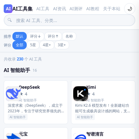
AI工具集
🌙
AI
AI工具
AI资讯
AI测评
AI教程
关于本站
🔍
默认
评分↓
评分↑
名称
排序
全部
5星
4星+
3星+
评分
AI 应用全景导航
共收录
230
个 AI 工具
AI 智能助手
16
DeepSeek
Kimi
D
K
★ 4
★ 4
AI 智能助手
AI 智能助手
深度求索（DeepSeek），成立于
Kimi K2.6 模型发布！全新建站功
2023年，专注于研究世界领先的
能可生成极具设计感的网站，支持
通用人工智能底层模型与技术，挑
轻量后端模块；Agent 集群全面升
AI 智能助手
AI 智能助手
战人工智能前沿性难题。基于自研
级，Office 文档一键转可复用技
训练框架、自建智算集群和万...
能。Claw...
元宝
智谱清言