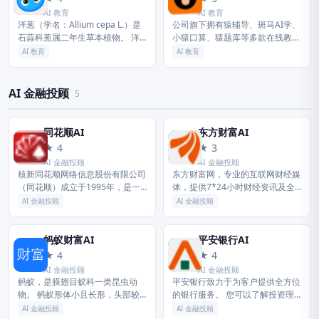
AI 教育
AI 教育
洋葱（学名：Allium cepa L.）是
公司旗下拥有猿辅导、斑马AI学、
石蒜科葱属二年生草本植物。 洋
小猿口算、猿题库等多款在线教育
葱的根为弦状须根；茎短缩为茎
产品及数字内容产品，为用户提供
AI 教育
AI 教育
盘，呈扁圆锥形；叶圆筒状，中
网课、智能练习、难题解析等多元
空， …
化的智能教育服务，帮助学生系统
性...
AI 金融投顾
5
同花顺AI
东方财富AI
同
东
★ 4
★ 3
AI 金融投顾
AI 金融投顾
核新同花顺网络信息股份有限公司
东方财富网，专业的互联网财经媒
（同花顺）成立于1995年，是一
体，提供7*24小时财经资讯及全
家专业的互联网金融数据服务商，
球金融市场报价，汇聚全方位的综
AI 金融投顾
AI 金融投顾
为您全方位提供财经资讯及全球金
合财经资讯和金融市场资讯，覆盖
融市场行情，覆盖股票、基金、期
股票、财经、证券、金融、美股、
货...
港...
蚂蚁财富AI
平安银行AI
蚂
平
★ 4
★ 4
AI 金融投顾
AI 金融投顾
蚂蚁，是膜翅目蚁科一类昆虫动
平安银行致力于为客户提供全方位
物。 蚂蚁形体小且长形，头部较
的银行服务。 您可以了解投资理
大，具有一对复眼和长触角。 蚂
财、贷款、个人通知存款、银行缴
AI 金融投顾
AI 金融投顾