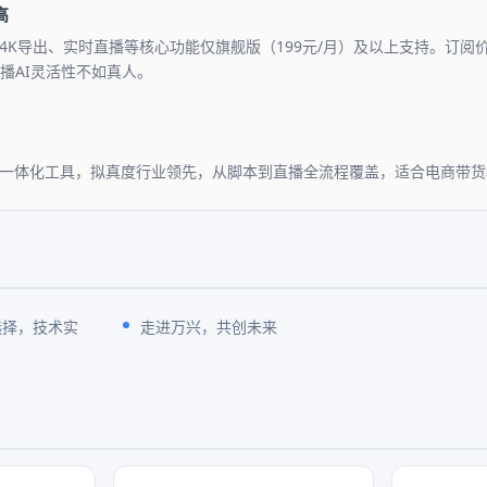
高
K导出、实时直播等核心功能仅旗舰版（199元/月）及以上支持。订阅价格
直播AI灵活性不如真人。
作一体化工具，拟真度行业领先，从脚本到直播全流程覆盖，适合电商带
选择，技术实
走进万兴，共创未来