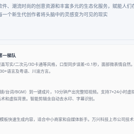
软件、潮流时尚的创意资源和丰富多元的生态化服务，赋能人们
每一个新生代创作者将头脑中的灵感变为可见的现实
第一梯队
覆盖写实/二次元/3D卡通等风格，口型同步误差<0.1秒，面部微表情自然
30+语言及粤语、川渝方言。
镜/台词/BGM）到一键成片，10分钟产出完整短视频。支持7×24小时
动话术和虚拟背景。智能剪辑含自动去水印、字幕识别。
模板快速生成内容，适合中小商家和自媒体新手。万兴科技上市公司技术投