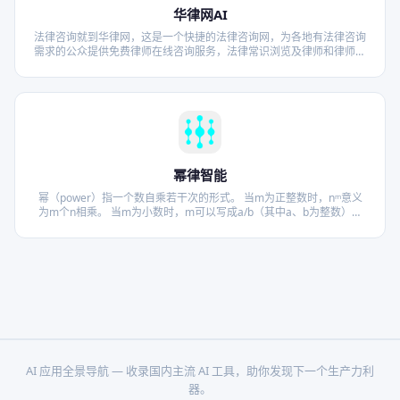
华律网AI
法律咨询就到华律网，这是一个快捷的法律咨询网，为各地有法律咨询
需求的公众提供免费律师在线咨询服务，法律常识浏览及律师和律师事
务所查询，律师在线为您解决法律问题。
幂律智能
幂（power）指一个数自乘若干次的形式。 当m为正整数时，nᵐ意义
为m个n相乘。 当m为小数时，m可以写成a/b（其中a、b为整数），
nᵐ表示nᵃ再开b次根号。 对于指数为负时（负指数幂），n的负m次方
…
AI 应用全景导航 — 收录国内主流 AI 工具，助你发现下一个生产力利
器。