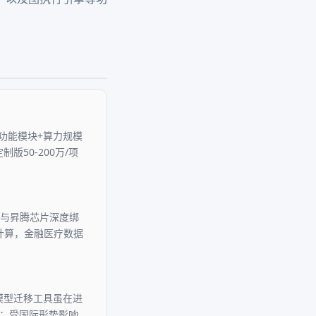
按功能模块+算力规模
版50-200万/项
；与昇腾芯片深度绑
方计算，金融医疗数据
；模型迁移工具虽在进
好；受国际形势影响，