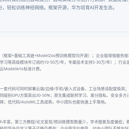
分，轻松训练神经网络。框架开源，华为培育AI开发生态。
（框架+基础工具链+ModelZoo预训练模型均开源）；企业版增值服务
邦学习等高级模块年订阅约10-50万/年，专属技术支持5-30万/年）；行业定制
ModelArts标准计费。
一套代码可同时部署云端/边缘/手机/嵌入式设备，工业场景适配度极高
同级别GPU方案高出30-50%；原生集成联邦学习、差分隐私、安全多
择；低代码/AutoML工具成熟，中小团队也能快速上手落地。
orch丰富，第三方教程/论文复现/预训练模型数量少，学术圈普及度偏低
可转但复杂自定义算子迁移仍费劲；企业版定价偏高，对中小团队不够友