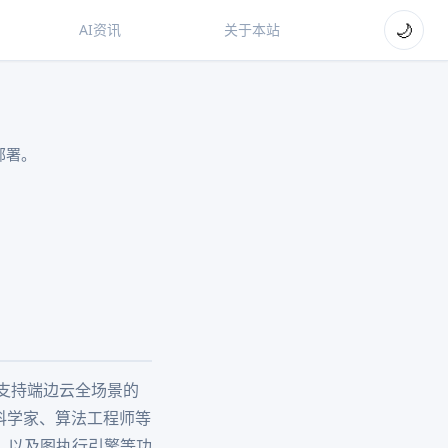
🌙
AI资讯
关于本站
部署。
。支持端边云全场景的
科学家、算法工程师等
、以及图执行引擎等功