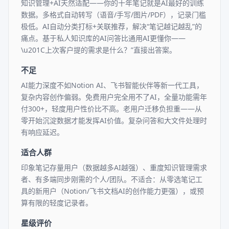
知识管理+AI天然适配——你的十年笔记就是AI最好的训练
数据。多格式自动转写（语音/手写/图片/PDF），记录门槛
极低。AI自动分类打标+关联推荐，解决“笔记越记越乱”的
痛点。基于私人知识库的AI问答比通用AI更懂你——
\u201C上次客户提的需求是什么？”直接出答案。
不足
AI能力深度不如Notion AI、飞书智能伙伴等新一代工具，
复杂内容创作偏弱。免费用户完全用不了AI，全量功能需年
付300+，轻度用户性价比不高。老用户迁移负担重——从
零开始沉淀数据才能发挥AI价值。复杂问答和大文件处理时
有响应延迟。
适合人群
印象笔记存量用户（数据越多AI越强）、重度知识管理需求
者、有多端同步刚需的个人/团队。不适合：从零选笔记工
具的新用户（Notion/飞书文档AI的创作能力更强），或预
算有限的轻度记录者。
星级评价