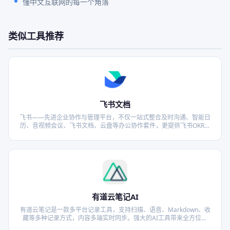
懂中文互联网的每一个角落
类似工具推荐
飞书文档
飞书——先进企业协作与管理平台，不仅一站式整合及时沟通、智能日
历、音视频会议、飞书文档、云盘等办公协作套件，更提供飞书OKR、
飞书招聘、飞书绩效等组织管理产品，让目标更清晰，信息流动更顺
畅，每一个人工作更高效更愉悦。先进团队，先用飞书。
有道云笔记AI
有道云笔记是一款多平台记录工具，支持扫描、语音、Markdown、收
藏等多种记录方式，内容多端实时同步。强大的AI工具带来全方位赋
能，帮你提效减负；微信、微博等优质内容一键收藏到笔记，全面助力