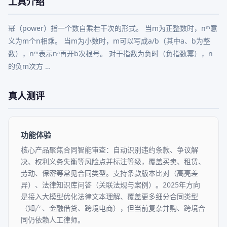
工具介绍
幂（power）指一个数自乘若干次的形式。 当m为正整数时，nᵐ意
义为m个n相乘。 当m为小数时，m可以写成a/b（其中a、b为整
数），nᵐ表示nᵃ再开b次根号。 对于指数为负时（负指数幂），n
的负m次方 …
真人测评
功能体验
核心产品聚焦合同智能审查：自动识别违约条款、争议解
决、权利义务失衡等风险点并标注等级，覆盖买卖、租赁、
劳动、保密等常见合同类型。支持条款版本比对（高亮差
异）、法律知识库问答（关联法规与案例）。2025年方向
是接入大模型优化法律文本理解、覆盖更多细分合同类型
（知产、金融借贷、跨境电商），但当前复杂并购、跨境合
同仍依赖人工律师。