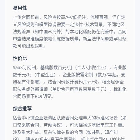
易用性
上传合同即审，风险点按高/中/低标注，流程直观。但自定
义风险规则和模型微调需要一定法律+技术背景。不同地区
法规差异（如中国vs海外）的本地化适配仍在完善中。合同
审查结果准确度依赖训练数据质量，新型法律问题或罕见条
款可能出现误判。
性价比
SaaS订阅制，基础版数百元/月（个人/小微企业），专业版
数千元/月（中型企业），企业版按需定制（数万/年起，支
持私有化部署）。按合同份数计费约几元/份。相比雇佣全
职法务或外部律师（单份合同审查数百至数千元），标准化
合同场景下ROI明显。
综合推荐
适合中小微企业法务团队或合同处理量大的标准化场景（如
日常采购合同、劳动协议），可大幅减少基础审查工作量。
涉及重大利益、复杂法律关系的合同（如并购、知产纠
纷），建议AI初审+资深律师复核。相比华律网AI（偏法律