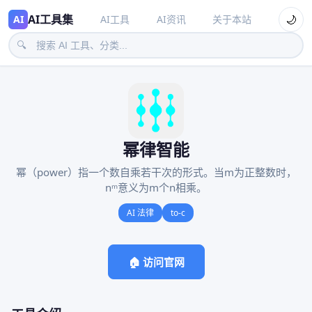
AI工具集
🌙
AI
AI工具
AI资讯
关于本站
🔍
幂律智能
幂（power）指一个数自乘若干次的形式。当m为正整数时，
nᵐ意义为m个n相乘。
AI 法律
to-c
🏠 访问官网