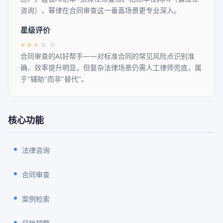
咨询），幂律在合同审查这一垂直场景更专业深入。
星级评价
⭐
⭐
⭐
☆
☆
合同审查的AI好帮手——对标准合同的常见风险点识别准
确、效率提升明显，但复杂法律场景仍需人工律师兜底，属
于"辅助"而非"替代"。
核心功能
法律咨询
合同审查
案例检索