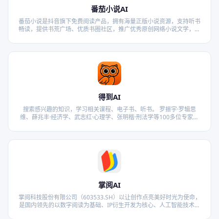
番茄小说AI
番茄小说是抖音旗下免费阅读产品，拥有海量正版小说资源，支持听书
畅读，提供书荒广场、优质书圈社区，推广优秀原创网络小说文学，全
方位满足读者需求。番茄小说网提供玄幻小说,武侠小说,原创小说,网游
小说,都市小说,言情小说,青春小说,历史小说,军事小说,网游小说,科幻小
说,恐怖小说,首发小说,最新章节免费小说,热门小说,精品小说,好看小说,
小说连载,小说排行榜,小说在线阅读,小说下载
得到AI
搜索感兴趣的知识，学习相关课程、电子书、听书。 罗振宇·罗辑思
维、薛兆丰·经济学、武志红·心理学、张明楷·刑法学等100多位专家学
者的独家课程免费试读。 多设备使用得到，提升你的学习效率。
掌阅AI
掌阅科技股份有限公司（603533.SH）以让创作点亮美好时光为使命，
是国内领先的以数字阅读为基础、IP衍生开发为核心、人工智能技术为
支撑的多模态内容生产运营平台。公司以自驱敢为、客观坦诚、简单高