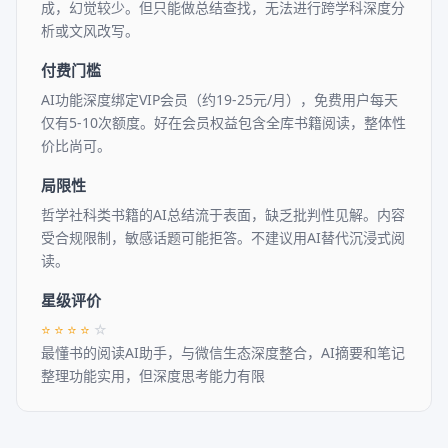
成，幻觉较少。但只能做总结查找，无法进行跨学科深度分
析或文风改写。
付费门槛
AI功能深度绑定VIP会员（约19-25元/月），免费用户每天
仅有5-10次额度。好在会员权益包含全库书籍阅读，整体性
价比尚可。
局限性
哲学社科类书籍的AI总结流于表面，缺乏批判性见解。内容
受合规限制，敏感话题可能拒答。不建议用AI替代沉浸式阅
读。
星级评价
⭐
⭐
⭐
⭐
☆
最懂书的阅读AI助手，与微信生态深度整合，AI摘要和笔记
整理功能实用，但深度思考能力有限