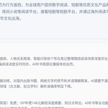
范为行为准则，为全球用户提供数字阅读、短剧等优质文化产品
得间小说等阅读平台，速看短剧等短剧平台，并通过海外阅读平台i
中华文化出海。
提炼、人物关系图谱、智能问答和个性化笔记整理围绕阅读场景深度优化。
多端阅读进度实时同步。AI听书情感化播报体验自然。
据训练，对国内出版书籍、网络文学的情节和术语理解精准，AI摘要不
领域（古文献、前沿学科）解析准确率明显下降。
简答）免费；VIP年费148元解锁深度摘要、知识点导出、AI听书等全功