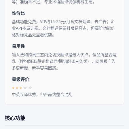
等）准确率不足，专业术语翻译偶尔机械生硬。
性价比
基础功能免费，VIP约15-25元/月含文档翻译、去广告；企
业API按量计费。文档翻译保留排版是亮点，但高阶功能价
格对标竞品无显著优势。
易用性
输入法和腾讯生态内免切换翻译是最大优点。但品牌整合混
乱（搜狗翻译/腾讯翻译君/腾讯翻译三条线），网页版广告
多更新慢，新手容易困惑。
星级评价
⭐
⭐
⭐
☆
☆
中英互译优秀，但产品线整合混乱
核心功能