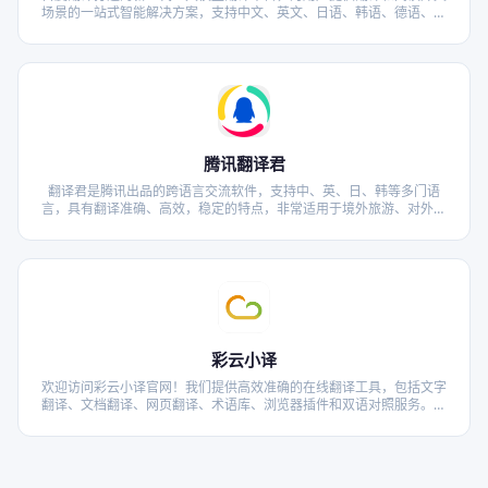
场景的一站式智能解决方案，支持中文、英文、日语、韩语、德语、法
语等203种语言，包括文档翻译、AI翻译、英文润色、双语审校、语法
分析等多种能力，是智能时代的翻译新质生产力。
腾讯翻译君
翻译君是腾讯出品的跨语言交流软件，支持中、英、日、韩等多门语
言，具有翻译准确、高效，稳定的特点，非常适用于境外旅游、对外交
流、国际办公等情境，给你带来流畅的翻译体验。
彩云小译
欢迎访问彩云小译官网！我们提供高效准确的在线翻译工具，包括文字
翻译、文档翻译、网页翻译、术语库、浏览器插件和双语对照服务。借
助先进的人工智能技术，彩云小译能够满足您的多语言沟通需求。