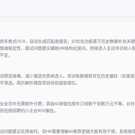
支持多格式OCR，自动生成匹配度报告；JD优化功能基于历史数据补充关键
情绪稳定性，面试问题建议辅助HR结构化提问。但候选人主动寻访和入
不足。
词筛选准确，减少漏选优质候选人。但训练数据若存在历史偏好（如某类院
平筛选。简历解析偶现项目经验提取错位。
企业会员中无需额外付费；高级AI增值包按年订阅数千到数万元不等。对月
但低频招聘的小企业ROI偏低。
面试问题建议实用省时。但HR需要理解AI推荐逻辑才能有效干预，系统故