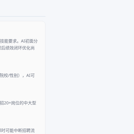
技能要求。AI初面分
职后绩效闭环优化尚
校/性别），AI可
招20+岗位的中大型
障时可能中断招聘流