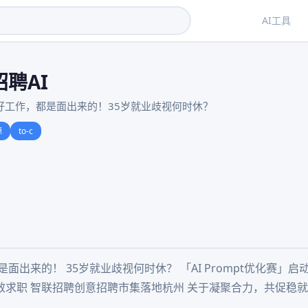
AI工具
聘AI
好工作，都是面出来的！35岁就业歧视何时休？
源
to-c
面出来的！ 35岁就业歧视何时休？ 「AI Prompt优化赛」
效求职 智联招聘创意招聘市集落地杭州 关于凝聚合力，共促稳