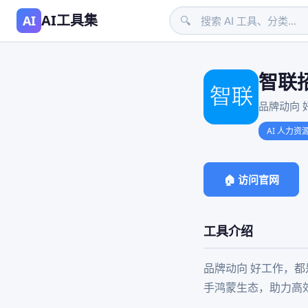
AI工具集
AI
🔍
智联招
品牌动向 
AI 人力资
🏠 访问官网
工具介绍
品牌动向 好工作，都是
手鸿蒙生态，助力高