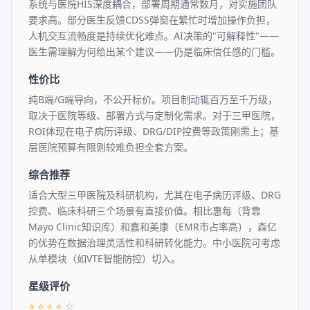
系统与医院HIS深度耦合，部署周期通常数月，对实施团队
要求高。部分医生反馈CDSS弹窗在繁忙时增加操作负担，
人机交互流畅度是持续优化难点。AI决策的"可解释性"——
医生需理解为何给出某个建议——仍是临床信任感的门槛。
性价比
纯B端/G端导向，不公开标价。项目制动辄百万至千万级，
取决于医院等级、部署方式与定制化需求。对于三甲医院，
ROI体现在电子病历评级、DRG/DIP控费等政策刚需上；基
层医院预算有限则较难负担全套方案。
综合推荐
适合大型三甲医院及科研机构，尤其在电子病历评级、DRG
控费、临床科研三个场景有直接价值。相比惠每（背靠
Mayo Clinic知识库）和嘉和美康（EMR市占率高），森亿
的优势在数据治理灵活性和科研转化能力。中小医院可考虑
从单模块（如VTE智能防控）切入。
星级评价
⭐
⭐
⭐
⭐
☆