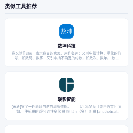
类似工具推荐
数坤科技
数又读作shù，表示数目的意思，用作名词；又引申指计算、量化的符
号，如数码、数字；又引申指不确定的约数，如数次、数年。 数 …
联影智能
[宋敦]穿了一件新联的洁白湖绸道袍。 —— 明· 冯梦龙《警世通言》 又
如:一件新联的道袍 词性变化 联 聯 lián 〈名〉 对联 [antithetical
couplet]。 如:春联;门联;贺联;挽联;联牌 (刻有对联的木牌) 联 聯 lián
〈量 …