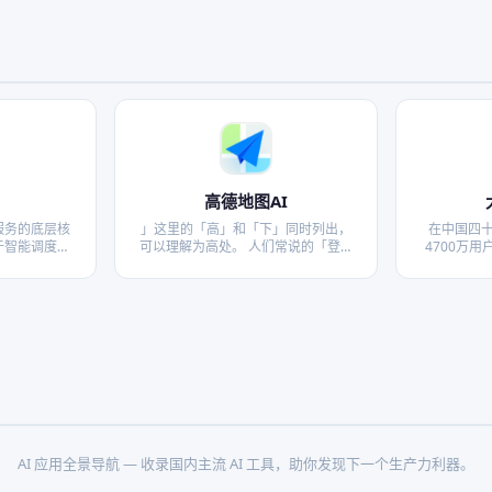
高德地图AI
服务的底层核
」这里的「高」和「下」同时列出，
在中国四
于智能调度、
可以理解为高处。 人们常说的「登高
4700万
领域，通过大
望远」的「高」也是这个意思。 而说
汽车正以一
化用户的生活
「他身高两米」，这个「高」是作长
科技」的
度、高度讲，是一个计量单位。
图，将「在
「高」用在人的性情、品性上有「崇
景变为现实
高」「高尚」「清 …
AI 应用全景导航 — 收录国内主流 AI 工具，助你发现下一个生产力利器。