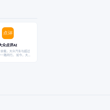
大众点评AI
十余载，大众汽车与超过
用户一路同行。 如今，大众
系列搭载先进「大众·人本
产品，不断拓展新能源版
中国，为中国」战略从愿
。 大众汽车，全新以赴。