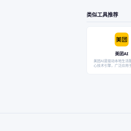
类似工具推荐
美团AI
美团AI是驱动本地生活
心技术引擎，广泛应用
配送无人机及无人车等
数据与视觉技术极致优
体验。