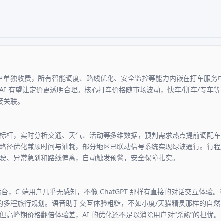
向用户单独收费，所有智能调度、路线优化、安全监控等能力内嵌在打车服务
AI 有望让定价更透明合理。核心打车价格随市场波动，快车/拼车/专车
直接关联。
标杆，实时分析交通、天气、活动等多维数据，预判需求热点提前调配车
路径优化兼顾时间与油耗，部分地区已联动信号系统实现绿波通行。行程
驶、异常急刹和路线偏离，自动触发预警，安全保障扎实。
后台，C 端用户几乎无感知，不像 ChatGPT 那样有直接的对话交互体
那样的多程旅行规划。语音助手交互体验粗糙，不如小度/天猫精灵那样的自
高峰期价格翻倍体验差，AI 的优化还不足以消除用户对“杀熟”的担忧。自动驾