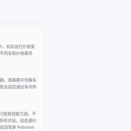
中。实际出行价格受
等不同车型价格差异
辆，高峰期平均等车
安全监控通过车内传
验。行程规划能力弱，不
然多轮对话。动态调价
驶 Robotaxi