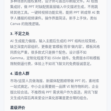
多种场景的版权素材，设计师可直出印刷级文件。AI 绘图
集成好，做 PPT 时缺配图直接输入中文描述生成，不用跳
转其他工具。一键转视频功能实用，能把 PPT 转成带 AI 数
字人播报的视频课件。操作界面简洁，新手上手快，类似
Canva 的拖拽逻辑。
3. 不足之处
AI 生成能力偏弱，输入主题后生成的 PPT 结构比较笼统，
缺乏深度内容组织，更像是'套模板'而非'做内容'。模板风格
同质化严重，很多款式只是换个配色，设计感不如
Gamma，定制化程度不如 iSlide 插件。免费版水印和模板
限制倒逼付费，体验上不如讯飞智文的免费版诚意足。
4. 适合人群
市场/运营人员做海报、新媒体配图顺带做 PPT 的，素材库
一站式搞定。中小企业需要统一品牌 VI 制作物料的，企业
版比较合适。不推荐纯 PPT 需求用户作为首选，用讯飞智
文生成内容后再来爱设计美化部署是更合理的组合。
星级评价