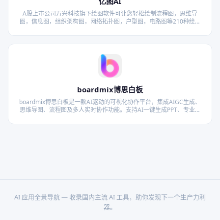
亿图AI
A股上市公司万兴科技旗下绘图软件可让您轻松绘制流程图，思维导
图，信息图，组织架构图，网络拓扑图，户型图，电路图等210种绘图
类型。上万模板免费下载，一定程度可替代Visio。广泛应用于办公教育
领域。
boardmix博思白板
boardmix博思白板是一款AI驱动的可视化协作平台，集成AIGC生成、
思维导图、流程图及多人实时协作功能。支持AI一键生成PPT、专业脑
图及图表，打破团队创作边界，让灵感即刻视觉化落地，全面提升办公
协作效率。
AI 应用全景导航 — 收录国内主流 AI 工具，助你发现下一个生产力利
器。