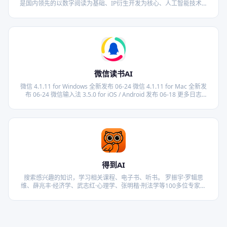
是国内领先的以数字阅读为基础、IP衍生开发为核心、人工智能技术为
支撑的多模态内容生产运营平台。公司以自驱敢为、客观坦诚、简单高
效、追求极致的掌阅范为行为准则，为全球用户提供数字阅读、短剧等
优质文化产品和服务。公司产品矩阵涵盖掌阅、掌阅精选、得间小说等
阅读平台，速看短剧等短剧平台，并通过海外阅读平台iReader和短剧
平台iDrama积极推动中华文化出海。
微信读书AI
微信 4.1.11 for Windows 全新发布 06-24 微信 4.1.11 for Mac 全新发
布 06-24 微信输入法 3.5.0 for iOS / Android 发布 06-18 更多日志
Android iOS HarmonyOS Windows macOS Linux 文件传输助手 网页
版 …
得到AI
搜索感兴趣的知识，学习相关课程、电子书、听书。 罗振宇·罗辑思
维、薛兆丰·经济学、武志红·心理学、张明楷·刑法学等100多位专家学
者的独家课程免费试读。 多设备使用得到，提升你的学习效率。