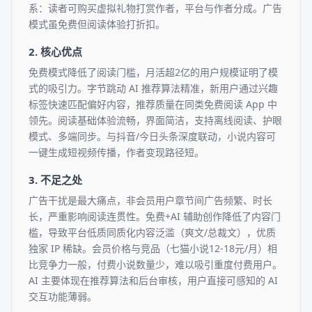
系：读者可购买虚拟礼物打赏作者，平台与作者分成。广告
模式虽免费但阅读体验打折扣。
2. 核心优点
免费模式降低了阅读门槛，月活超2亿的用户规模证明了模
式的吸引力。字节跳动 AI 推荐算法精准，新用户通过兴趣
标签快速匹配偏好内容，推荐质量在同类免费阅读 App 中
领先。阅读基础体验流畅，界面简洁，支持离线阅读、护眼
模式、多端同步。与抖音/今日头条深度联动，小说内容可
一键生成短视频传播，作者变现路径短。
3. 不足之处
广告干扰是最大痛点，非会员用户章节间广告频繁、时长
长，严重影响阅读连贯性。免费+AI 辅助创作降低了内容门
槛，导致平台低质同质化内容泛滥（爽文/总裁文），优质
独家 IP 稀缺。会员价格与竞品（七猫小说12-18元/月）相
比竞争力一般，付费小说数量少，难以吸引重度付费用户。
AI 主要体现在推荐算法和后台审核，用户直接可感知的 AI
交互功能薄弱。