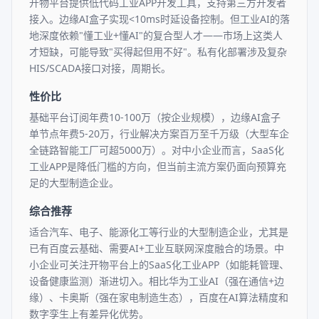
开物平台提供低代码工业APP开发工具，支持第三方开发者
接入。边缘AI盒子实现<10ms时延设备控制。但工业AI的落
地深度依赖"懂工业+懂AI"的复合型人才——市场上这类人
才短缺，可能导致"买得起但用不好"。私有化部署涉及复杂
HIS/SCADA接口对接，周期长。
性价比
基础平台订阅年费10-100万（按企业规模），边缘AI盒子
单节点年费5-20万，行业解决方案百万至千万级（大型车企
全链路智能工厂可超5000万）。对中小企业而言，SaaS化
工业APP是降低门槛的方向，但当前主流方案仍面向预算充
足的大型制造企业。
综合推荐
适合汽车、电子、能源化工等行业的大型制造企业，尤其是
已有百度云基础、需要AI+工业互联网深度融合的场景。中
小企业可关注开物平台上的SaaS化工业APP（如能耗管理、
设备健康监测）渐进切入。相比华为工业AI（强在通信+边
缘）、卡奥斯（强在家电制造生态），百度在AI算法精度和
数字孪生上有差异化优势。