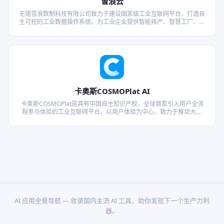
雪浪云
无锡雪浪数制科技有限公司致力于建设国家级工业互联网平台、打造自
主可控的工业数据操作系统。为工业企业提供智能排产、智慧工厂、智
能工厂、工业中台、工业信息化等数据智能服务。核心团队来自阿里、
百度等知名互联网公司。
卡奥斯COSMOPlat AI
卡奥斯COSMOPlat是具有中国自主知识产权，全球首家引入用户全流
程参与体验的工业互联网平台。以用户体验为中心，致力于推动大数
据、物联网、云计算、人工智能等新一代信息技术与制造业的深度融
合，助力企业建立高度灵活的数字化、智能化生产运维模式，为企业数
字化转型提供智能制造和大规模定制等解决方案。
AI 应用全景导航 — 收录国内主流 AI 工具，助你发现下一个生产力利
器。