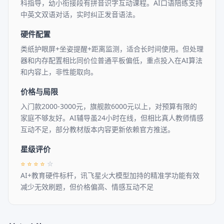
科指导，幼小衔接段有拼音识字互动课程。AI口语陪练支持
中英文双语对话，实时纠正发音语法。
硬件配置
类纸护眼屏+坐姿提醒+距离监测，适合长时间使用。但处理
器和内存配置相比同价位普通平板偏低，重点投入在AI算法
和内容上，非性能取向。
价格与局限
入门款2000-3000元，旗舰款6000元以上，对预算有限的
家庭不够友好。AI辅导虽24小时在线，但相比真人教师情感
互动不足，部分教材版本内容更新依赖官方推送。
星级评价
⭐
⭐
⭐
⭐
☆
AI+教育硬件标杆，讯飞星火大模型加持的精准学功能有效
减少无效刷题，但价格偏高、情感互动不足