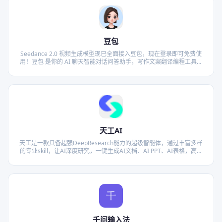
豆包
Seedance 2.0 视频生成模型现已全面接入豆包，现在登录即可免费使
用！豆包 是你的 AI 聊天智能对话问答助手，写作文案翻译编程工具。
豆包为你答疑解惑，提供灵感，辅助创作，也可以和你畅聊任何你感兴
趣的话题
天工AI
天工是一款具备超强DeepResearch能力的超级智能体，通过丰富多样
的专业skill，让AI深度研究，一键生成AI文档、AI PPT、AI表格，高效
应对各类办公、学习场景；也支持网页html、图像、视频、有声书、绘
本等多种形式的创意内容创作，激发无限灵感。天工融合先进的多模态
理解与深度检索分析技术，一问即得科研级、专业级、咨询级的高质量
结果，帮助你摆脱繁琐事务，显著提升效率。无论你是职场白领、科研
人员、大学生、研究生，还是自媒体KOL，天工都将是你值得信赖的智
能伙伴，助你专注思考、释放创造力。
千问输入法