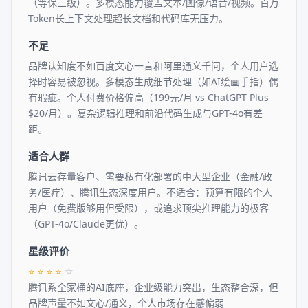
（等保三级）。多模态能力覆盖文本/图像/语音/视频。百万
Token长上下文处理超长文档和代码库无压力。
不足
品牌认知度不如百度文心一言和阿里通义千问，个人用户选
择时容易被忽视。多模态生成细节处理（如AI绘画手指）偶
有瑕疵。个人付费价格偏高（199元/月 vs ChatGPT Plus
$20/月）。复杂逻辑推理和前沿代码生成与GPT-4o有差
距。
适合人群
腾讯云存量客户、需要私有化部署的中大型企业（金融/政
务/医疗）、腾讯生态深度用户。不适合：预算有限的个人
用户（免费版够用但受限），或追求顶尖推理能力的极客
（GPT-4o/Claude更优）。
星级评价
⭐
⭐
⭐
⭐
☆
腾讯系全家桶的AI底座，企业级能力突出，生态整合深，但
品牌声量不如文心/通义，个人市场存在感偏弱