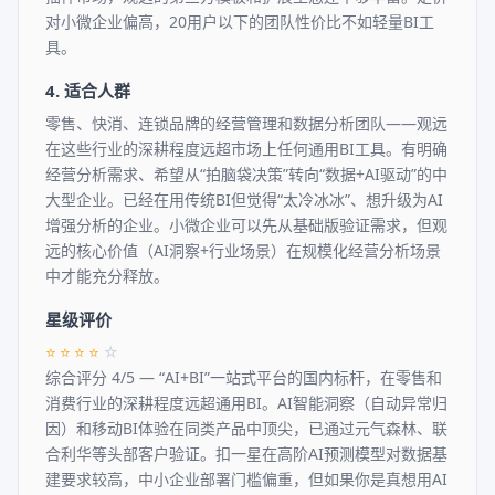
对小微企业偏高，20用户以下的团队性价比不如轻量BI工
具。
4. 适合人群
零售、快消、连锁品牌的经营管理和数据分析团队——观远
在这些行业的深耕程度远超市场上任何通用BI工具。有明确
经营分析需求、希望从“拍脑袋决策”转向“数据+AI驱动”的中
大型企业。已经在用传统BI但觉得“太冷冰冰”、想升级为AI
增强分析的企业。小微企业可以先从基础版验证需求，但观
远的核心价值（AI洞察+行业场景）在规模化经营分析场景
中才能充分释放。
星级评价
⭐
⭐
⭐
⭐
☆
综合评分 4/5 — “AI+BI”一站式平台的国内标杆，在零售和
消费行业的深耕程度远超通用BI。AI智能洞察（自动异常归
因）和移动BI体验在同类产品中顶尖，已通过元气森林、联
合利华等头部客户验证。扣一星在高阶AI预测模型对数据基
建要求较高，中小企业部署门槛偏重，但如果你是真想用AI