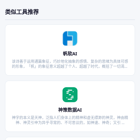
类似工具推荐
帆软AI
该诗善于运用通篇象征，巧妙地化抽象的感情、复杂的思绪为具体可感
的形象，「帆」的象征意义超越了个人、超越了时代，概括了一切渴望
冲破平庸与空虚的宁静生活，力求有所行动、有所创造的人们的共 …
神策数据AI
神字的本义是天神，泛指人们身体上的精神和虚无缥渺的神灵，神由精
神、神灵引申为异乎寻常的、不可思议的，如神速、神奇；又引 …