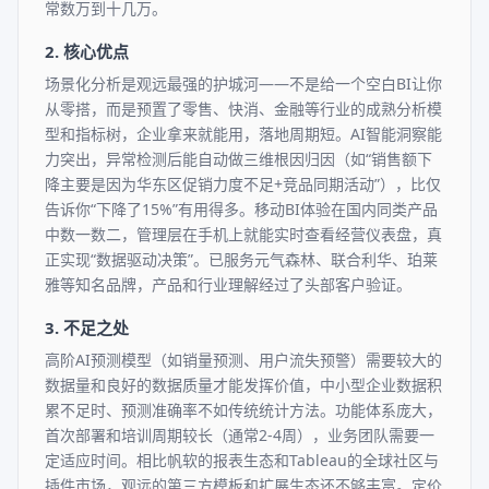
常数万到十几万。
2. 核心优点
场景化分析是观远最强的护城河——不是给一个空白BI让你
从零搭，而是预置了零售、快消、金融等行业的成熟分析模
型和指标树，企业拿来就能用，落地周期短。AI智能洞察能
力突出，异常检测后能自动做三维根因归因（如“销售额下
降主要是因为华东区促销力度不足+竞品同期活动”），比仅
告诉你“下降了15%”有用得多。移动BI体验在国内同类产品
中数一数二，管理层在手机上就能实时查看经营仪表盘，真
正实现“数据驱动决策”。已服务元气森林、联合利华、珀莱
雅等知名品牌，产品和行业理解经过了头部客户验证。
3. 不足之处
高阶AI预测模型（如销量预测、用户流失预警）需要较大的
数据量和良好的数据质量才能发挥价值，中小型企业数据积
累不足时、预测准确率不如传统统计方法。功能体系庞大，
首次部署和培训周期较长（通常2-4周），业务团队需要一
定适应时间。相比帆软的报表生态和Tableau的全球社区与
插件市场，观远的第三方模板和扩展生态还不够丰富。定价