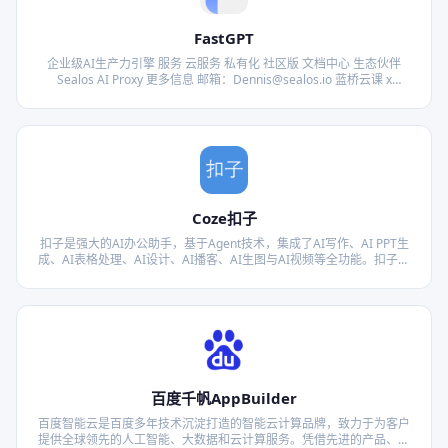
FastGPT
企业级AI生产力引擎 服务 云服务 私有化 社区版 文档中心 生态伙伴
Sealos AI Proxy 更多信息 邮箱：Dennis@sealos.io 蓝桥云课 x
FastGPT教程 FastGPT官方教材（纸质书） 官方公众
Coze扣子
扣子是强大的AI办公助手，基于Agent技术，集成了AI写作、AI PPT生
成、AI表格处理、AI设计、AI播客、AI生图与AI视频等全功能。扣子助
力财经分析、市场营销等多场景办公任务自动化，全面提升工作效率。
百度千帆AppBuilder
百度智能云是百度多年技术沉淀打造的智能云计算品牌，致力于为客户
提供全球领先的人工智能、大数据和云计算服务。凭借先进的产品、技