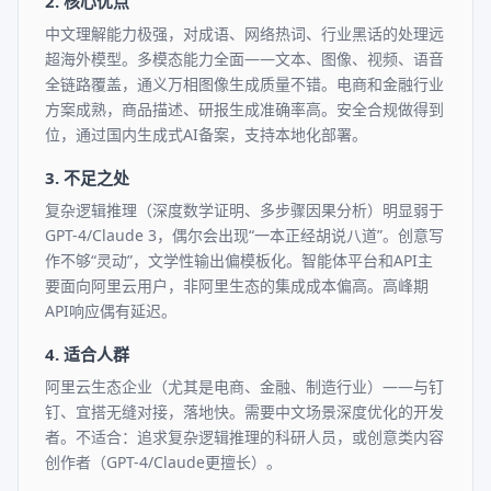
2. 核心优点
中文理解能力极强，对成语、网络热词、行业黑话的处理远
超海外模型。多模态能力全面——文本、图像、视频、语音
全链路覆盖，通义万相图像生成质量不错。电商和金融行业
方案成熟，商品描述、研报生成准确率高。安全合规做得到
位，通过国内生成式AI备案，支持本地化部署。
3. 不足之处
复杂逻辑推理（深度数学证明、多步骤因果分析）明显弱于
GPT-4/Claude 3，偶尔会出现“一本正经胡说八道”。创意写
作不够“灵动”，文学性输出偏模板化。智能体平台和API主
要面向阿里云用户，非阿里生态的集成成本偏高。高峰期
API响应偶有延迟。
4. 适合人群
阿里云生态企业（尤其是电商、金融、制造行业）——与钉
钉、宜搭无缝对接，落地快。需要中文场景深度优化的开发
者。不适合：追求复杂逻辑推理的科研人员，或创意类内容
创作者（GPT-4/Claude更擅长）。