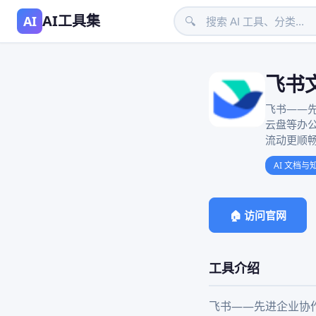
AI工具集
AI
🔍
飞书
飞书——
云盘等办
流动更顺
AI 文档与
🏠 访问官网
工具介绍
飞书——先进企业协