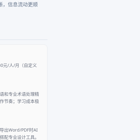
晰，信息流动更顺
30元/人/月（自定义
成语和专业术语处理精
协作节奏；学习成本极
ord/PDF时AI
需搭配专业设计工具。