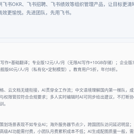
供飞书OKR、飞书招聘、飞书绩效等组织管理产品，让目标更清
高效更愉悦。先进团队，先用飞书。
I写作+基础翻译；专业版12元/人/月（无限AI写作+10GB存储）；企业版
旗舰版60元/人/月（私有化+定制模型）。教育用户5折，年付8折。
格、云文档无缝衔接，AI贯穿全工作流；中文语境理解国内第一梯队，
与权限管控符合合规要求；多人实时编辑时AI可同步给出建议，不打断
训。
划场景表现不如专业AI；海外服务器节点少，跨国团队访问延迟明显；导出W
高级AI功能需付费，小团队月费累积成本不低；AI生成配图质量一般，