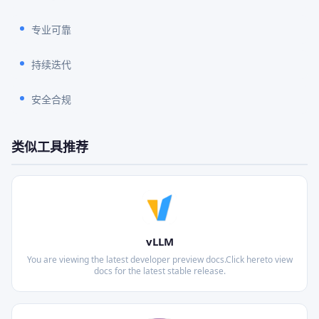
专业可靠
持续迭代
安全合规
类似工具推荐
vLLM
You are viewing the latest developer preview docs.Click hereto view
docs for the latest stable release.