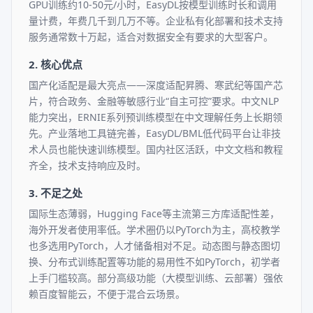
GPU训练约10-50元/小时，EasyDL按模型训练时长和调用
量计费，年费几千到几万不等。企业私有化部署和技术支持
服务通常数十万起，适合对数据安全有要求的大型客户。
2. 核心优点
国产化适配是最大亮点——深度适配昇腾、寒武纪等国产芯
片，符合政务、金融等敏感行业“自主可控”要求。中文NLP
能力突出，ERNIE系列预训练模型在中文理解任务上长期领
先。产业落地工具链完善，EasyDL/BML低代码平台让非技
术人员也能快速训练模型。国内社区活跃，中文文档和教程
齐全，技术支持响应及时。
3. 不足之处
国际生态薄弱，Hugging Face等主流第三方库适配性差，
海外开发者使用率低。学术圈仍以PyTorch为主，高校教学
也多选用PyTorch，人才储备相对不足。动态图与静态图切
换、分布式训练配置等功能的易用性不如PyTorch，初学者
上手门槛较高。部分高级功能（大模型训练、云部署）强依
赖百度智能云，不便于混合云场景。