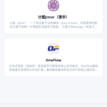
计图Jittor（清华）
计图（Jittor）：一个完全基于动态编译（Just-in-time）,内部使用创新
的元算子和统一计算图的深度学习框架， 元算子和Numpy一样易于使
用，并且超越Numpy能够实现更复杂更高效的操作。而统一计算图则
是融合了静态计算图和动态计算图的诸多优点，在易于使用的同时，提
供高性能的优化。基于元算子开发的深度学习模型，可以被计图实时的
自动优化并且运行在指定的硬件上，如CPU，GPU，TPU。
OneFlow
分布式性能（高效性）是深度学习框架的核心技术难点，OneFlow围绕
性能提升和异构分布式扩展，秉持静态编译和流式并行的核心理念和架
构，解决了集群层面的内存墙挑战，技术水平世界领先。