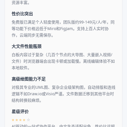
资源丰富。
性价比突出
免费版已满足个人轻度使用，团队版约99-149元/人/年，同
等功能下价格远低于Miro和FigJam。支持上百人实时协
作，云端同步无需保存。
大文件性能瓶颈
白板内容过于复杂（几百个节点的大导图、大量嵌入视频/
文件）时浏览器端会出现卡顿或加载慢。离线编辑体验不如
本地软件。
高级绘图能力不足
对极其专业的UML图、复杂企业级架构图，自动排版和连线
逻辑不如Draw.io或Visio严谨。文件数据迁移到其他平台时
结构转换较麻烦。
星级评价
⭐
⭐
⭐
⭐
☆
AI驱动的一站式协作平台，中文生态适配出色，性价比远超