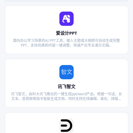
爱设计PPT
面向办公学习场景的AI PPT工具，输入主题或大纲即可自动生成完整
PPT，支持风格和内容一键调整，快速产出专业演示文稿。
讯飞智文
讯飞智文，由科大讯飞推出的一键生成ppt/word产品。根据一句话、长
文本、音视频等指令智能生成文档，同时支持在线编辑、美化、排版、
导出、一键动效、自动生成演讲稿等功能，让AI全流程服务到底。