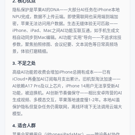
2. 核心优点
隐私保护是苹果AI的DNA——大部分AI任务在iPhone本地
NPU完成，数据不上传云端。即使需联网也采用端到端加
密，苹果无法访问用户数据。生态无缝体验无可匹敌——
iPhone、iPad、Mac之间AI功能互联互通，如手机生成文
档自动同步到Mac编辑。AI功能"实用"导向——不追求炫技
参数，聚焦拍照修图、会议纪要、文本润色等日常高频场
景，体验打磨精细。
3. 不足之处
高级AI功能若收费会增加iPhone总拥有成本——已有
iCloud+再叠加AI订阅每月支出累计。旧机型淘汰加速——
AI依赖A17 Pro及以上芯片，iPhone 14用户无法享受新AI
功能，被迫换机。AI创新节奏偏保守——相比安卓阵营的AI
生成视频、多模态交互，苹果落地速度慢1-2年。本地AI虽
保护隐私但复杂任务仍需联网，离线环境下无法调用云端大
模型。
4. 适合人群
苹果全家桶用户（iPhone+iPad+Mac）——跨设备AI协作