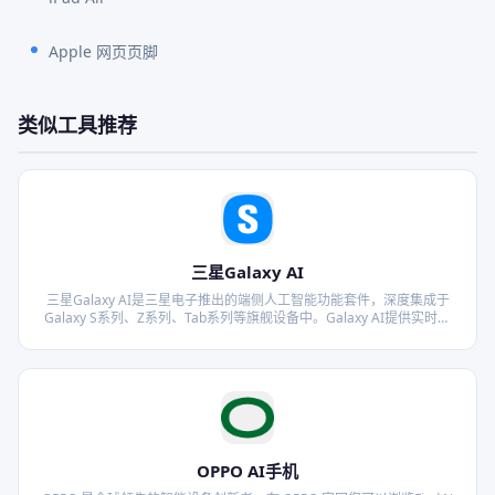
Apple 网页页脚
类似工具推荐
三星Galaxy AI
三星Galaxy AI是三星电子推出的端侧人工智能功能套件，深度集成于
Galaxy S系列、Z系列、Tab系列等旗舰设备中。Galaxy AI提供实时通
话翻译、文本摘要、图片编辑、语音转文字、智能相册管理等实用功
能，让用户在日常使用中获得更加智能便捷的体验。三星持续通过AI技
术升级，让每个人都能感受到科技带来的品位生活。
OPPO AI手机