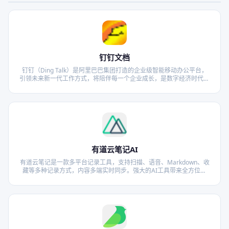
钉钉文档
钉钉（Ding Talk）是阿里巴巴集团打造的企业级智能移动办公平台，
引领未来新一代工作方式，将陪伴每一个企业成长，是数字经济时代的
企业组织协同办公和应用开发平台，是新生产力工具。
有道云笔记AI
有道云笔记是一款多平台记录工具，支持扫描、语音、Markdown、收
藏等多种记录方式，内容多端实时同步。强大的AI工具带来全方位赋
能，帮你提效减负；微信、微博等优质内容一键收藏到笔记，全面助力
高效学习和工作。