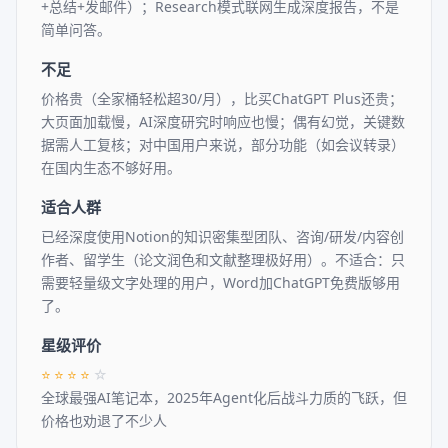
+总结+发邮件）；Research模式联网生成深度报告，不是
简单问答。
不足
价格贵（全家桶轻松超30/月），比买ChatGPT Plus还贵；
大页面加载慢，AI深度研究时响应也慢；偶有幻觉，关键数
据需人工复核；对中国用户来说，部分功能（如会议转录）
在国内生态不够好用。
适合人群
已经深度使用Notion的知识密集型团队、咨询/研发/内容创
作者、留学生（论文润色和文献整理极好用）。不适合：只
需要轻量级文字处理的用户，Word加ChatGPT免费版够用
了。
星级评价
⭐
⭐
⭐
⭐
☆
全球最强AI笔记本，2025年Agent化后战斗力质的飞跃，但
价格也劝退了不少人