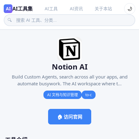
AI工具集
🌙
AI
AI工具
AI资讯
关于本站
🔍
Notion AI
Build Custom Agents, search across all your apps, and
automate busywork. The AI workspace where t...
AI 文档与知识管理
to-c
🏠 访问官网