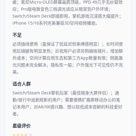
痕；索尼Micro-OLED屏幕画质顶级，PPD 49几乎无纱窗效
应；Pro版电致变色三档调光适应从暗室到户外环境；
Switch/Steam Deck即插即用，掌机游戏沉浸感大幅提升；
iPhone 15/16系列完美兼容3D空间视频播放。
不足
必须插线使用（虽保证了低延迟但束缚感明显）；长时间使
用后镜腿有明显发热；近视用户必须另购磁吸镜片，增加额
外成本；空间计算应用生态和第三方App数量有限；侧面漏
光问题未完全解决，隐私性一般；户外强光下可见性仍不完
美。
适合人群
Switch/Steam Deck掌机玩家（最佳随身大屏伴侣）；通
勤/旅行中追剧观影的用户；需要便携扩展屏移动办公的笔
记本用户；对AR/XR感兴趣、想以较低成本尝鲜的科技爱好
者。
星级评价
⭐
⭐
⭐
⭐
☆