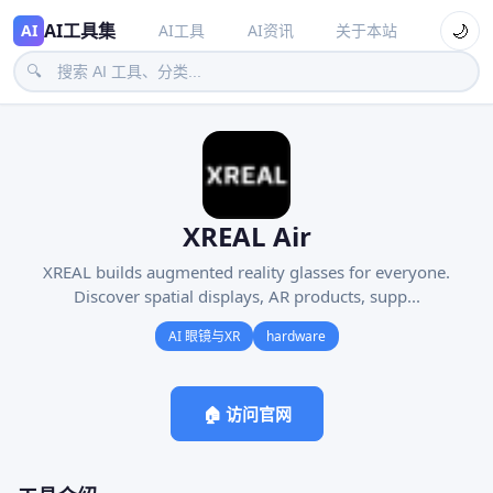
AI工具集
🌙
AI
AI工具
AI资讯
关于本站
🔍
XREAL Air
XREAL builds augmented reality glasses for everyone.
Discover spatial displays, AR products, supp...
AI 眼镜与XR
hardware
🏠 访问官网