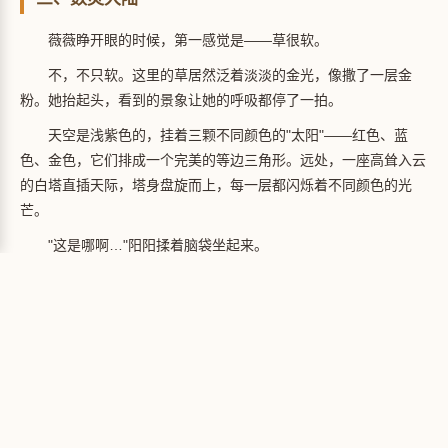
薇薇睁开眼的时候，第一感觉是——草很软。
不，不只软。这里的草居然泛着淡淡的金光，像撒了一层金
粉。她抬起头，看到的景象让她的呼吸都停了一拍。
天空是浅紫色的，挂着三颗不同颜色的"太阳"——红色、蓝
色、金色，它们排成一个完美的等边三角形。远处，一座高耸入云
的白塔直插天际，塔身盘旋而上，每一层都闪烁着不同颜色的光
芒。
"这是哪啊…"阳阳揉着脑袋坐起来。
"我们被地图吸进来了？"可可爬起来，第一件事是重新戴好眼
镜，"这不科学。"
"数学世界本来就不完全按科学来嘛…"依依小声说，眼泪已经
在眼眶里打转了。
琪琪站起来环顾四周："不管怎样，大家在一起就好。那座
塔…薇薇，你看！"