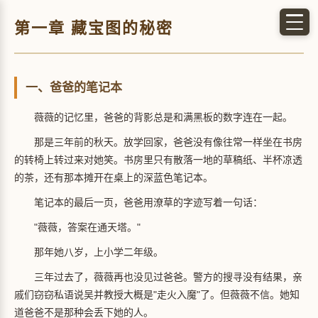
第一章 藏宝图的秘密
一、爸爸的笔记本
薇薇的记忆里，爸爸的背影总是和满黑板的数字连在一起。
那是三年前的秋天。放学回家，爸爸没有像往常一样坐在书房
的转椅上转过来对她笑。书房里只有散落一地的草稿纸、半杯凉透
的茶，还有那本摊开在桌上的深蓝色笔记本。
笔记本的最后一页，爸爸用潦草的字迹写着一句话：
"薇薇，答案在通天塔。"
那年她八岁，上小学二年级。
三年过去了，薇薇再也没见过爸爸。警方的搜寻没有结果，亲
戚们窃窃私语说吴并教授大概是"走火入魔"了。但薇薇不信。她知
道爸爸不是那种会丢下她的人。