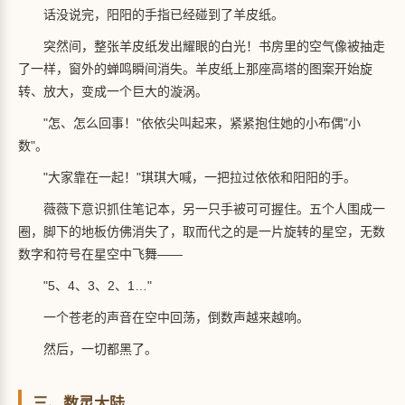
话没说完，阳阳的手指已经碰到了羊皮纸。
突然间，整张羊皮纸发出耀眼的白光！书房里的空气像被抽走
了一样，窗外的蝉鸣瞬间消失。羊皮纸上那座高塔的图案开始旋
转、放大，变成一个巨大的漩涡。
"怎、怎么回事！"依依尖叫起来，紧紧抱住她的小布偶"小
数"。
"大家靠在一起！"琪琪大喊，一把拉过依依和阳阳的手。
薇薇下意识抓住笔记本，另一只手被可可握住。五个人围成一
圈，脚下的地板仿佛消失了，取而代之的是一片旋转的星空，无数
数字和符号在星空中飞舞——
"5、4、3、2、1…"
一个苍老的声音在空中回荡，倒数声越来越响。
然后，一切都黑了。
三、数灵大陆