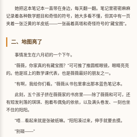
她把这本笔记本一直带在身边，每天翻一翻。笔记里密密麻麻
记录着各种数学题目和奇怪的符号，她大多看不懂，但其中有一页
夹着一张泛黄的羊皮纸——一张画着高塔和奇怪符号的"藏宝图"。
二、地图亮了
事情发生在六月初的一个下午。
"薇薇，你家真的有藏宝图？"可可推了推圆框眼镜，眼睛亮亮
的。他是班上的数学课代表，也是薇薇最好的朋友之一。
"有啊，我给你们看。"薇薇从书包里拿出那本蓝色笔记本。
此刻，五个孩子挤在薇薇家的书房里——除了薇薇和可可，还
有短发利落的琪琪、抱着布偶兔的依依，以及满头卷发、一刻也坐
不住的阳阳。
"唔…看起来就是张破纸嘛。"阳阳凑过来，伸手就要去摸。
"别碰——"