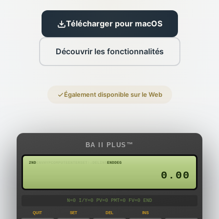
Télécharger pour macOS
Découvrir les fonctionnalités
Également disponible sur le Web
BA II PLUS™
2ND
INV
HYP
COMPUTE
ENTER
SET
↑
↓
DEL
INS
END
DEG
0.00
N=0 I/Y=0 PV=0 PMT=0 FV=0 END
QUIT
SET
DEL
INS