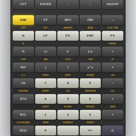
CPT
ENTER
↑
↓
ON/OFF
2ND
CF
NPV
IRR
→
xP/Y
P/Y
AMORT
BGN
CLR TVM
N
I/Y
PV
PMT
FV
K
RAND
%
√x
x²
1/x
÷
HYP
SIN
COS
TAN
X!
INV
(
)
y^x
×
e^x
DATA
STAT
BOND
nPr
LN
7
8
9
−
ROUND
DEPR
Δ%
BRKEVN
nCr
STO
4
5
6
+
DATE
ICONV
PROFIT
ANS
RCL
1
2
3
=
CLR WORK
MEM
FORMAT
RESET
CE|C
0
.
+/−
◎