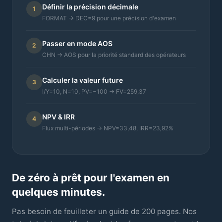
Définir la précision décimale
1
FORMAT → DEC=9 pour une précision d'examen
Passer en mode AOS
2
CHN → AOS pour la priorité standard des opérateurs
Calculer la valeur future
3
I/Y=10, N=10, PV=−100 → FV=259,37
NPV & IRR
4
Flux multi-périodes → NPV=33,48, IRR=23,92%
De zéro à prêt pour l'examen en
quelques minutes.
Pas besoin de feuilleter un guide de 200 pages. Nos