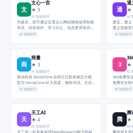
文心一言
通
文
通
★ 3
★ 
AI 智能助手
AI
升级后，您可通过百度文心网站继续使用智能
遇见，通义 Mee
对话、内容创作、学习办公、信息查询等功
通义实验室
能，并体验最新的文心大模型能力。 本次升级
型、最新行
AI 智能助手
AI 智能助手
将进一步优化网页端服务入口与使用体...
在掌...
商量
3
商
3
★ 3
★ 
AI 智能助手
AI
商汤科技 SenseTime 自研日日新多模态大模
360免费
型与 SenseCore AI 大装置，拥有对话、文生
免费安全软
图、数字人、智能驾驶、智慧医疗等 AI 产
士,360免
AI 智能助手
AI 智能助手
品，为企...
天工AI
腾
天
腾
★ 4
★ 
AI 智能助手
AI
天工是一款具备超强DeepResearch能力的超
腾讯混元是