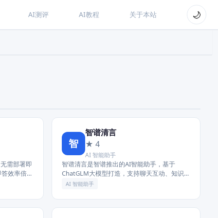
🌙
AI测评
AI教程
关于本站
智谱清言
智
★ 4
AI 智能助手
行，无需部署即
智谱清言是智谱推出的AI智能助手，基于
即答效率倍增
ChatGLM大模型打造，支持聊天互动、知识问
能问元宝 按
答、内容创作等多元场景，帮助用户高效解决
AI 智能助手
问题。