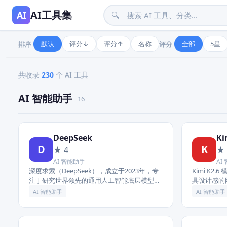
AI工具集
AI
🔍
默认
评分↓
评分↑
名称
全部
5星
排序
评分
AI 应用全景导航
共收录
230
个 AI 工具
AI 智能助手
16
DeepSeek
Ki
D
K
★ 4
★ 
AI 智能助手
AI
深度求索（DeepSeek），成立于2023年，专
Kimi K
注于研究世界领先的通用人工智能底层模型与
具设计感的
技术，挑战人工智能前沿性难题。基于自研训
集群全面升级
AI 智能助手
AI 智能助手
练框架、自建智算集群和万...
能。Claw...