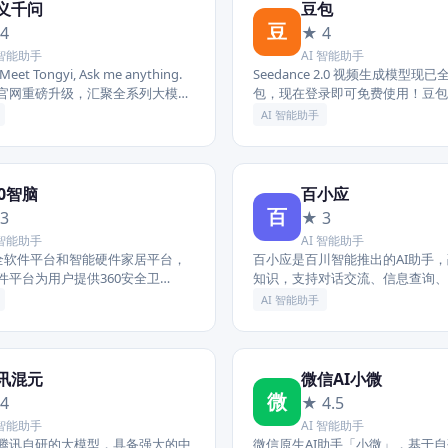
义千问
豆包
豆
4
★ 4
 智能助手
AI 智能助手
t Tongyi, Ask me anything.
Seedance 2.0 视频生成模型现
官网重磅升级，汇聚全系列大模
包，现在登录即可免费使用！豆包 是
业资讯与前沿应用，一览无余，尽
聊天智能对话问答助手，写作文案
AI 智能助手
具。豆包为你答疑...
60智脑
百小应
百
3
★ 3
 智能助手
AI 智能助手
安全软件平台和智能硬件家居平台，
百小应是百川智能推出的AI助手
件平台为用户提供360安全卫
知识，支持对话交流、信息查询、
费杀毒软件,360企业杀
逻辑分析等功能，为用户提供智能
AI 智能助手
讯混元
微信AI小微
微
4
★ 4.5
 智能助手
AI 智能助手
腾讯自研的大模型，具备强大的中
微信原生AI助手「小微」，基于自