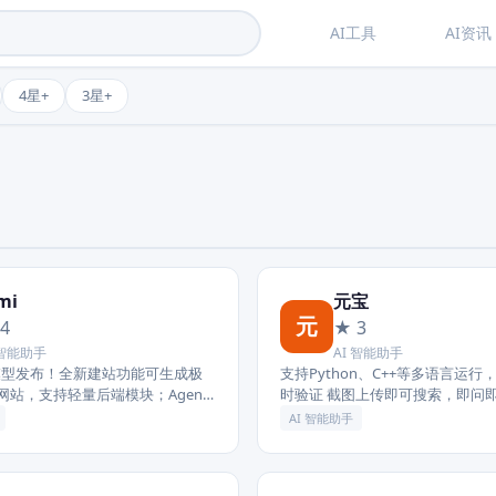
AI工具
AI资讯
4星+
3星+
mi
元宝
元
4
★ 3
 智能助手
AI 智能助手
2.6 模型发布！全新建站功能可生成极
支持Python、C++等多语言运
网站，支持轻量后端模块；Agent
时验证 截图上传即可搜索，即问
，Office 文档一键转可复用技
支持 AI 划词搜索、翻译，什么都
AI 智能助手
下快捷键Opti...