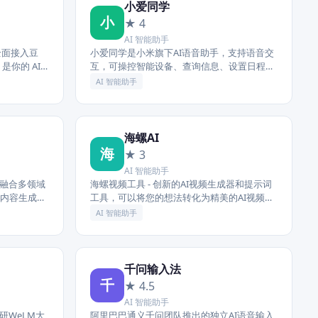
小爱同学
小
★ 4
AI 智能助手
已全面接入豆
小爱同学是小米旗下AI语音助手，支持语音交
你的 AI
互，可操控智能设备、查询信息、设置日程、
翻译编程工
提供生活服务，覆盖多场景智能需求。
AI 智能助手
海螺AI
海
★ 3
AI 智能助手
，融合多领域
海螺视频工具 - 创新的AI视频生成器和提示词
内容生成、
工具，可以将您的想法转化为精美的AI视频。
服务。
只需一段文字，即可借助尖端的AI技术，在短
AI 智能助手
时间内创作出引人入胜的视...
千问输入法
千
★ 4.5
AI 智能助手
研WeLM大
阿里巴巴通义千问团队推出的独立AI语音输入