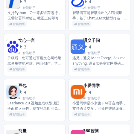
元
智
★ 3
★ 4
AI 智能助手
AI 智能助手
支持Python、C++等多语言运行，
智谱清言是智谱推出的AI智能助
无需部署即时验证 截图上传即可
手，基于ChatGLM大模型打造，
搜索，即问即答效率倍增 支持 AI
支持聊天互动、知识问答、内容创
AI 智能助手
AI 智能助手
划词搜索、翻译，什么都能问元宝
作等多元场景，帮助用户高效解决
按下快捷键Opti...
问题。
文心一言
通义千问
文
通
★ 3
★ 4
AI 智能助手
AI 智能助手
升级后，您可通过百度文心网站继
遇见，通义 Meet Tongyi, Ask me
续使用智能对话、内容创作、学习
anything. 通义实验室官网重磅升
办公、信息查询等功能，并体验最
级，汇聚全系列大模型、最新行业
AI 智能助手
AI 智能助手
新的文心大模型能力。 本次升级
资讯与前沿应用，一览无余，尽在
将进一步优化网页端服务入口与使
掌...
用体...
豆包
小爱同学
豆
小
★ 4
★ 4
AI 智能助手
AI 智能助手
Seedance 2.0 视频生成模型现已
小爱同学是小米旗下AI语音助手，
全面接入豆包，现在登录即可免费
支持语音交互，可操控智能设备、
使用！豆包 是你的 AI 聊天智能对
查询信息、设置日程、提供生活服
AI 智能助手
AI 智能助手
话问答助手，写作文案翻译编程工
务，覆盖多场景智能需求。
具。豆包为你答疑...
商量
360智脑