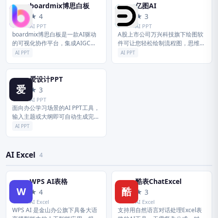
生...
boardmix博思白板
亿图AI
b
亿
★ 4
★ 3
AI PPT
AI PPT
boardmix博思白板是一款AI驱动
A股上市公司万兴科技旗下绘图软
的可视化协作平台，集成AIGC生
件可让您轻松绘制流程图，思维导
成、思维导图、流程图及多人实时
图，信息图，组织架构图，网络拓
AI PPT
AI PPT
协作功能。支持AI一键生成PPT、
扑图，户型图，电路图等210种绘
专业脑图及图表，打破...
图类型。上万模板免费下载，一定
程...
爱设计PPT
爱
★ 3
AI PPT
面向办公学习场景的AI PPT工具，
输入主题或大纲即可自动生成完整
PPT，支持风格和内容一键调整，
AI PPT
快速产出专业演示文稿。
AI Excel
4
WPS AI表格
酷表ChatExcel
W
酷
★ 4
★ 3
AI Excel
AI Excel
WPS AI 是金山办公旗下具备大语
支持用自然语言对话处理Excel表