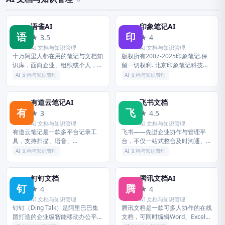
语雀AI
印象笔记AI
语
印
★ 3.5
★ 4
AI 文档与知识管理
AI 文档与知识管理
十万阿里人都在用的笔记与文档知
版权所有2007-2025印象笔记.保
识库，面向企业、组织或个人，提
留一切权利. 北京印象笔记科技有
供全新的体系化知识管理，打造轻
限公司 北京市朝阳区光华东里8号
AI 文档与知识管理
AI 文档与知识管理
松流畅的工作协同。金融级数据安
中海广场中楼18层 印象AI生成算
全、丰富的应用场景、强大的知识
法 网信算备110...
创作...
有道云笔记AI
飞书文档
有
飞
★ 3
★ 4.5
AI 文档与知识管理
AI 文档与知识管理
有道云笔记是一款多平台记录工
飞书——先进企业协作与管理平
具，支持扫描、语音、
台，不仅一站式整合及时沟通、智
Markdown、收藏等多种记录方
能日历、音视频会议、飞书文档、
AI 文档与知识管理
AI 文档与知识管理
式，内容多端实时同步。强大的AI
云盘等办公协作套件，更提供飞书
工具带来全方位赋能，帮你提效减
OKR、飞书招聘、飞书绩效等组织
负；微信、...
管理...
钉钉文档
腾讯文档AI
钉
腾
★ 4
★ 4
AI 文档与知识管理
AI 文档与知识管理
钉钉（Ding Talk）是阿里巴巴集
腾讯文档是一款可多人协作的在线
团打造的企业级智能移动办公平
文档，可同时编辑Word、Excel和