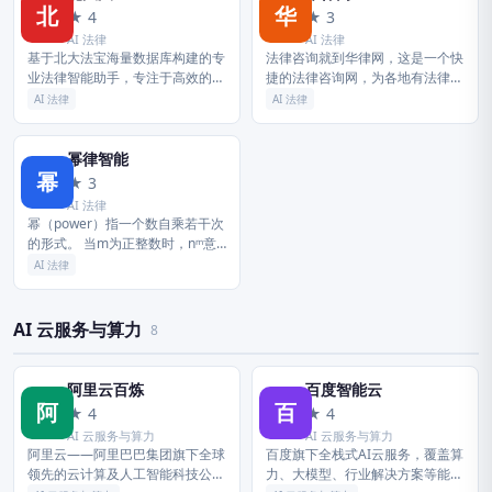
北
华
★ 4
★ 3
AI 法律
AI 法律
基于北大法宝海量数据库构建的专
法律咨询就到华律网，这是一个快
业法律智能助手，专注于高效的法
捷的法律咨询网，为各地有法律咨
律检索、精准的法规匹配与深度的
询需求的公众提供免费律师在线咨
AI 法律
AI 法律
案情分析，助力法律人士快速决
询服务，法律常识浏览及律师和律
策。
师事务所查询，律师在线为您解决
法律问题。
幂律智能
幂
★ 3
AI 法律
幂（power）指一个数自乘若干次
的形式。 当m为正整数时，nᵐ意
义为m个n相乘。 当m为小数时，
AI 法律
m可以写成a/b（其中a、b为整
数），nᵐ表示nᵃ再开b...
AI 云服务与算力
8
阿里云百炼
百度智能云
阿
百
★ 4
★ 4
AI 云服务与算力
AI 云服务与算力
阿里云——阿里巴巴集团旗下全球
百度旗下全栈式AI云服务，覆盖算
领先的云计算及人工智能科技公司
力、大模型、行业解决方案等能