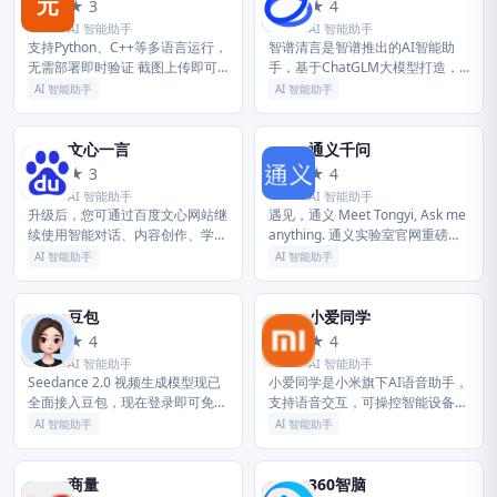
元
智
★ 3
★ 4
AI 智能助手
AI 智能助手
支持Python、C++等多语言运行，
智谱清言是智谱推出的AI智能助
无需部署即时验证 截图上传即可
手，基于ChatGLM大模型打造，
搜索，即问即答效率倍增 支持 AI
支持聊天互动、知识问答、内容创
AI 智能助手
AI 智能助手
划词搜索、翻译，什么都能问元宝
作等多元场景，帮助用户高效解决
按下快捷键Opti...
问题。
文心一言
通义千问
文
通
★ 3
★ 4
AI 智能助手
AI 智能助手
升级后，您可通过百度文心网站继
遇见，通义 Meet Tongyi, Ask me
续使用智能对话、内容创作、学习
anything. 通义实验室官网重磅升
办公、信息查询等功能，并体验最
级，汇聚全系列大模型、最新行业
AI 智能助手
AI 智能助手
新的文心大模型能力。 本次升级
资讯与前沿应用，一览无余，尽在
将进一步优化网页端服务入口与使
掌...
用体...
豆包
小爱同学
豆
小
★ 4
★ 4
AI 智能助手
AI 智能助手
Seedance 2.0 视频生成模型现已
小爱同学是小米旗下AI语音助手，
全面接入豆包，现在登录即可免费
支持语音交互，可操控智能设备、
使用！豆包 是你的 AI 聊天智能对
查询信息、设置日程、提供生活服
AI 智能助手
AI 智能助手
话问答助手，写作文案翻译编程工
务，覆盖多场景智能需求。
具。豆包为你答疑...
商量
360智脑