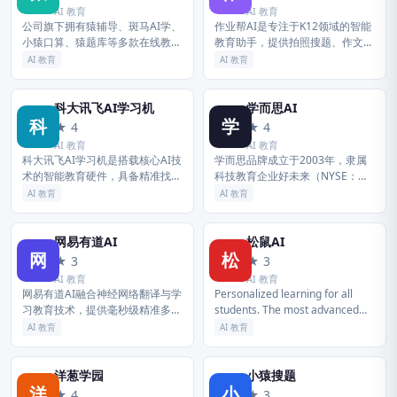
AI 教育
AI 教育
公司旗下拥有猿辅导、斑马AI学、
作业帮AI是专注于K12领域的智能
小猿口算、猿题库等多款在线教育
教育助手，提供拍照搜题、作文批
产品及数字内容产品，为用户提供
改与口算练习等全场景服务，通过
AI 教育
AI 教育
网课、智能练习、难题解析等多元
大数据精准诊断学生薄弱点，量身
化的智能教育服务，帮助学生系统
定制高效学习路径。
性...
科大讯飞AI学习机
学而思AI
科
学
★ 4
★ 4
AI 教育
AI 教育
科大讯飞AI学习机是搭载核心AI技
学而思品牌成立于2003年，隶属
术的智能教育硬件，具备精准找弱
科技教育企业好未来（NYSE：
项功能，能针对性地出卷巩固，覆
TAL）。学而思凭借优秀的科技能
AI 教育
AI 教育
盖全科辅导，为每个学生提供个性
力和内容能力，助力人的终身学习
化的高效自主学习方案。
和成长。目前，学而思品牌旗下
业...
网易有道AI
松鼠AI
网
松
★ 3
★ 3
AI 教育
AI 教育
网易有道AI融合神经网络翻译与学
Personalized learning for all
习教育技术，提供毫秒级精准多语
students. The most advanced
种互译，深度应用于有道词典与学
learning technology...
AI 教育
AI 教育
习硬件中，助力语言学习与文化沟
通无缝连接。
洋葱学园
小猿搜题
洋
小
★ 4
★ 3