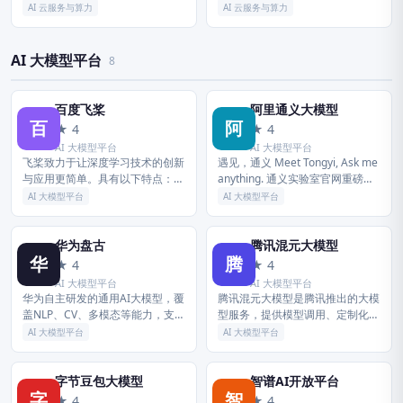
算品牌，依托于京东科技集团在人
代码：688158)，中国云计算第一
AI 云服务与算力
AI 云服务与算力
工智能、大数据、云计算、物联网
股，专注于提供可靠的企业级云服
领域的前沿科技能力，提供...
务，包括云服务器、云...
AI 大模型平台
8
百度飞桨
阿里通义大模型
百
阿
★ 4
★ 4
AI 大模型平台
AI 大模型平台
飞桨致力于让深度学习技术的创新
遇见，通义 Meet Tongyi, Ask me
与应用更简单。具有以下特点：同
anything. 通义实验室官网重磅升
时支持动态图和静态图，兼顾灵活
级，汇聚全系列大模型、最新行业
AI 大模型平台
AI 大模型平台
性和效率；精选应用效果最佳算法
资讯与前沿应用，一览无余，尽在
模型并提供官方支持；真正源于产
掌...
业实...
华为盘古
腾讯混元大模型
华
腾
★ 4
★ 4
AI 大模型平台
AI 大模型平台
华为自主研发的通用AI大模型，覆
腾讯混元大模型是腾讯推出的大模
盖NLP、CV、多模态等能力，支持
型服务，提供模型调用、定制化开
行业场景定制，为企业提供高效、
发能力，覆盖内容创作、智能客
AI 大模型平台
AI 大模型平台
安全的大模型解决方案。
服、数据分析等场景，助力企业数
字化升级。
字节豆包大模型
智谱AI开放平台
字
智
★ 4
★ 4