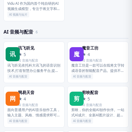
Vidu AI 作为国内首个纯自研的AI
视频生成模型，专注于将文字和图
像转化为高质量的动态视频的同
AI 视频与短片
时，保持主体一致性。 需3步即可
生成创意视频，带您开启人...
AI 音频与配音
6
讯飞听见
魔音工坊
讯
魔
★ 5
★ 4
AI 音频与配音
AI 音频与配音
讯飞听见依托科大讯飞的语音识别
魔音工坊是一款可以在线将文字转
技术,打造智慧办公服务平台,提供
成语音的智能配音产品。提供不同
语音转文字、录音转文字、AI写
性别、不同口音的真人声音，在你
AI 音频与配音
AI 音频与配音
作、视频会议、视频转文字、视频
输入文字后直接配音。你可快速对
加字幕、同声翻译、语音翻译等服
短视频等需要配音的内容进行配
务...
音。是...
网易天音
剪映配音
网
剪
★ 4
★ 5
AI 音频与配音
AI 音频与配音
面向普通用户的AI音乐创作工具，
剪映，你的全能AI创作伙伴。一站
输入主题、风格、情感需求即可自
式Al成片、全新Al图片设计、超智
动生成包含词曲、编曲的完整音
能Al配音、多轨道编辑AI功能等，
AI 音频与配音
AI 音频与配音
乐，无需音乐基础，快速产出专属
助力全流程创作。新手零门槛上
原创音乐作品。
手，专业创作者也能高效出片...