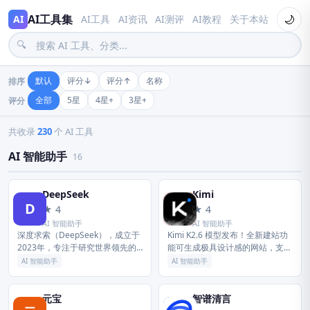
AI工具集
🌙
AI
AI工具
AI资讯
AI测评
AI教程
关于本站
🔍
默认
评分↓
评分↑
名称
排序
全部
5星
4星+
3星+
评分
AI 应用全景导航
共收录
230
个 AI 工具
AI 智能助手
16
DeepSeek
Kimi
D
K
★ 4
★ 4
AI 智能助手
AI 智能助手
深度求索（DeepSeek），成立于
Kimi K2.6 模型发布！全新建站功
2023年，专注于研究世界领先的
能可生成极具设计感的网站，支持
通用人工智能底层模型与技术，挑
轻量后端模块；Agent 集群全面升
AI 智能助手
AI 智能助手
战人工智能前沿性难题。基于自研
级，Office 文档一键转可复用技
训练框架、自建智算集群和万...
能。Claw...
元宝
智谱清言