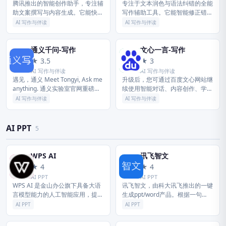
腾讯推出的智能创作助手，专注辅
专注于文本润色与语法纠错的全能
助文案撰写与内容生成。它能快速
写作辅助工具。它能智能修正错别
产出高质量文章、报告及创意文
字、优化语句表达并支持多语言翻
AI 写作与伴读
AI 写作与伴读
稿，大幅提升写作效率与质量。
译，让您的文档专业精炼。
通义千问-写作
文心一言-写作
通
文
★ 3.5
★ 3
AI 写作与伴读
AI 写作与伴读
遇见，通义 Meet Tongyi, Ask me
升级后，您可通过百度文心网站继
anything. 通义实验室官网重磅升
续使用智能对话、内容创作、学习
级，汇聚全系列大模型、最新行业
办公、信息查询等功能，并体验最
AI 写作与伴读
AI 写作与伴读
资讯与前沿应用，一览无余，尽在
新的文心大模型能力。 本次升级
掌...
将进一步优化网页端服务入口与使
用体...
AI PPT
5
WPS AI
讯飞智文
W
讯
★ 4
★ 4
AI PPT
AI PPT
WPS AI 是金山办公旗下具备大语
讯飞智文，由科大讯飞推出的一键
言模型能力的人工智能应用，提供
生成ppt/word产品。根据一句
智能文档写作、长文阅读处理与人
话、长文本、音视频等指令智能生
AI PPT
AI PPT
机交互等能力，与 WPS办公结合
成文档，同时支持在线编辑、美
有自动生成 PPT、表格分...
化、排版、导出、一键动效、自动