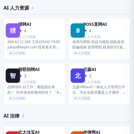
到自己的解答为品牌使命。知乎
容生产全流程。
凭...
AI 人力资源
4
猎聘AI
BOSS直聘AI
猎
B
★ 4
★ 4
AI 人力资源
AI 人力资源
400-6212-266 工作日9:00-19:00
使用与帮助 协议与规则 隐私政策
jubao@liepin.com 投资者关系 公
防骗指南 使用帮助 联系BOSS直聘
司简介 信息披露 企业管制 投资者
北京华品博睿网络技术有限公司
AI 人力资源
AI 人力资源
关系联络 共赢 网...
公司地址 北京市朝阳区太阳宫中
路16号院1号楼18层...
智联招聘AI
北森AI
智
北
★ 3
★ 3
AI 人力资源
AI 人力资源
品牌动向 好工作，都是面出来
北森HRSaaS一体化人才管理云平
的！ 35岁就业歧视何时休？ 「AI
台，为企业提供覆盖人才测评、招
Prompt优化赛」启动，就等你 智
聘管理、绩效管理、组织人事、薪
AI 人力资源
AI 人力资源
联招聘携手鸿蒙生态，助力高效求
酬、假勤、继任、调查、
职 智联招聘创意招聘市...
Onboarding等业务全流程的一
体...
AI 法律
3
北大法宝AI
华律网AI