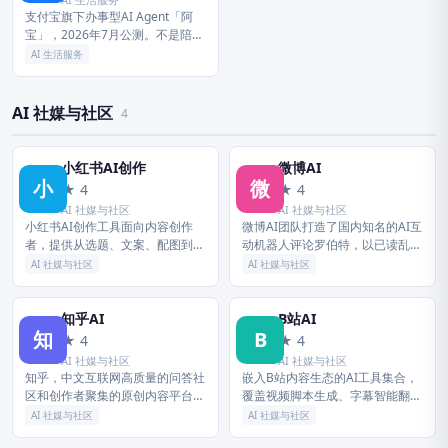
支付宝旗下办事型AI Agent「阿
宝」，2026年7月公测。不是陪你
聊天，而是帮你办事——一句话即
AI 生活服务
可完成打车、挂号、缴费、政务办
理等72项生活服务，覆盖...
AI 社媒与社区
4
小红书AI创作
微博AI
小
微
★ 4
★ 4
AI 社媒与社区
AI 社媒与社区
小红书AI创作工具面向内容创作
微博AI团队打造了国内知名的AI互
者，提供从选题、文案、配图到排
动机器人评论罗伯特，以已读乱回
版的全链路AI辅助。用户只需输入
的幽默风格出圈，经过持续技术迭
AI 社媒与社区
AI 社媒与社区
简单想法，AI即可生成多种风格的
代，现已成为能够理解语境、提供
图文笔记草稿，并自动匹配版权
高质量互动回复的智能助手。微
图...
博...
知乎AI
B站AI
知
B
★ 4
★ 4
AI 社媒与社区
AI 社媒与社区
知乎，中文互联网高质量的问答社
嵌入B站内容生态的AI工具集合，
区和创作者聚集的原创内容平台，
覆盖视频脚本生成、字幕智能翻
于2011年1月正式上线，以让人们
译、内容摘要、一键生成二创等多
AI 社媒与社区
AI 社媒与社区
更好的分享知识、经验和见解，找
场景，辅助B站创作者高效完成内