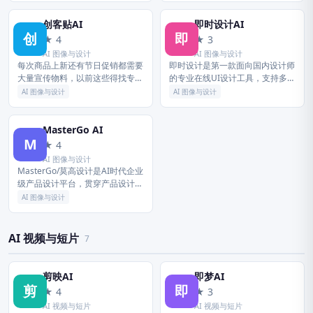
练。欢迎每一位创作者加入...
槛。
创客贴AI
即时设计AI
创
即
★ 4
★ 3
AI 图像与设计
AI 图像与设计
每次商品上新还有节日促销都需要
即时设计是第一款面向国内设计师
大量宣传物料，以前这些得找专门
的专业在线UI设计工具，支持多人
的人来做，时间和金钱成本都比较
实时协作、原型交互、资源管理与
AI 图像与设计
AI 图像与设计
高，现在用创客贴了，我自己拍照
开发标注，拥有海量的设计资源与
自己做海报，做完的图一方面可以
素材。兼容Figma、Sketc...
发朋...
MasterGo AI
M
★ 4
AI 图像与设计
MasterGo/莫高设计是AI时代企业
级产品设计平台，贯穿产品设计研
发的全链条在线协作工具,是可协
AI 图像与设计
作的在线sketch、国内版figma，
提供在线产品设...
AI 视频与短片
7
剪映AI
即梦AI
剪
即
★ 4
★ 3
AI 视频与短片
AI 视频与短片