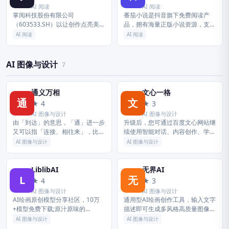
AI 阅读
AI 阅读
掌阅科技股份有限公司
番茄小说是抖音旗下免费阅读产
（603533.SH）以让创作点亮美好
品，拥有海量正版小说资源，支持
时光为使命，是国内领先的以数字
听书畅读，提供书荒广场、优质书
AI 阅读
AI 阅读
阅读为基础、IP衍生开发为核心、
圈社区，推广优秀原创网络小说文
人工智能技术为支撑的多模态内容
学，全方位满足读者需求。番茄小
生产...
说网提...
AI 图像与设计
7
通义万相
文心一格
通
文
★ 4
★ 3
AI 图像与设计
AI 图像与设计
由「到达」的意思，「通」进一步
升级后，您可通过百度文心网站继
又可以指「连接、相往来」，比如
续使用智能对话、内容创作、学习
「通商、串通、沟通、互通有
办公、信息查询等功能，并体验最
AI 图像与设计
AI 图像与设计
无」。 相互往来的过程中就会有
新的文心大模型能力。 本次升级
交流，交流就是把信息由一方传给
将进一步优化网页端服务入口与使
另一方，...
用体...
LiblibAI
无界AI
L
无
★ 4
★ 3
AI 图像与设计
AI 图像与设计
AI绘画原创模型分享社区，10万
通用型AI绘画创作工具，输入文字
+模型免费下载;原汁原味的
描述即可生成多风格高质量图像，
webUI、comfyUI，在线AI绘图工
支持风格调整、局部修改、海报设
AI 图像与设计
AI 图像与设计
具免费使用;还可在线进行模型训
计等多场景出图，降低绘画创作门