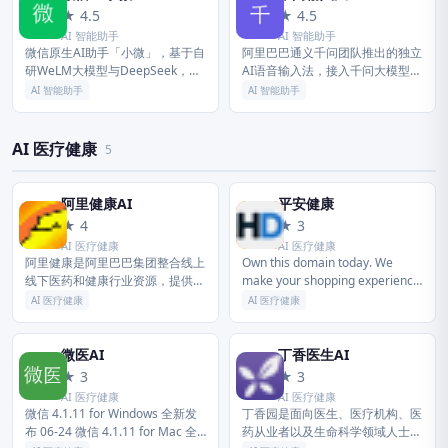
微
千
★ 4.5
★ 4.5
AI 智能助手
AI 智能助手
微信原生AI助手「小微」，基于自
阿里巴巴通义千问团队推出的独立
研WeLM大模型与DeepSeek，内
AI语音输入法，接入千问大模型
嵌于微信8.0.75+。无需下载，一
CosyVoice能力。支持300字/分钟
AI 智能助手
AI 智能助手
句话即可总结群聊、润色文案、调
语音输入、9种方言+中英混说识
起小程序、识别图片...
别、自动口语润色和结构...
AI 医疗健康
5
阿里健康AI
平安健康
阿
平
★ 4
★ 3
AI 医疗健康
AI 医疗健康
阿里健康是阿里巴巴集团整合线上
Own this domain today. We
线下医药和健康行业资源，提供一
make your shopping experience
站式医疗解决方案的旗舰平台。依
easy. Friendly and qu...
AI 医疗健康
AI 医疗健康
托领先的数字技术和数字运营能
力，以「云基建」为基础，「云药
房」为...
微医AI
丁香医生AI
微
丁
★ 3
★ 3
AI 医疗健康
AI 医疗健康
微信 4.1.11 for Windows 全新发
丁香园是面向医生、医疗机构、医
布 06-24 微信 4.1.11 for Mac 全
药从业者以及生命科学领域人士的