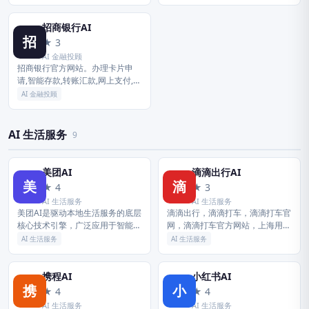
蚁的腹部呈卵形，体色多样，包括
费、公司业务等平安银行业务，可
黑、白、黄、赤和褐色等多种颜
以方便快捷的登录网上银行，办理
色。 其...
转账...
招商银行AI
招
★ 3
AI 金融投顾
招商银行官方网站。办理卡片申
请,智能存款,转账汇款,网上支付,投
资理财,贷款消费,信用卡还款,生活
AI 金融投顾
缴费,外汇买卖,实时利率,汇率查询,
公司理财,企业贷款等...
AI 生活服务
9
美团AI
滴滴出行AI
美
滴
★ 4
★ 3
AI 生活服务
AI 生活服务
美团AI是驱动本地生活服务的底层
滴滴出行，滴滴打车，滴滴打车官
核心技术引擎，广泛应用于智能调
网，滴滴打车官方网站，上海用
度、配送无人机及无人车等领域，
车，北京用车，广州用车，深圳用
AI 生活服务
AI 生活服务
通过大数据与视觉技术极致优化用
车，用车APP，打车APP，叫车
户的生活体验。
APP，网约车，嘀嘀打车，滴滴官
网...
携程AI
小红书AI
携
小
★ 4
★ 4
AI 生活服务
AI 生活服务