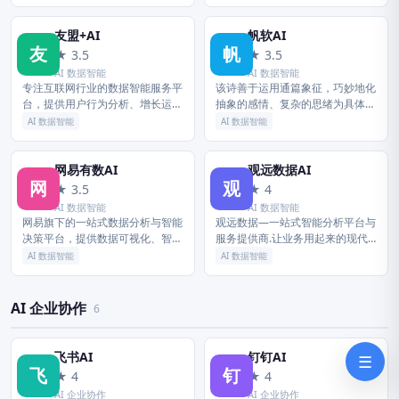
可思议的，如神速、神奇；又引 …
分析与数据智能为核心，提供增长
分析、客户数据平台、智...
友盟+AI
帆软AI
友
帆
★ 3.5
★ 3.5
AI 数据智能
AI 数据智能
专注互联网行业的数据智能服务平
该诗善于运用通篇象征，巧妙地化
台，提供用户行为分析、增长运
抽象的感情、复杂的思绪为具体可
营、智能决策等能力，帮助开发者
感的形象，「帆」的象征意义超越
AI 数据智能
AI 数据智能
和企业实现数据驱动的业务增长。
了个人、超越了时代，概括了一切
渴望冲破平庸与空虚的宁静生活，
力求...
网易有数AI
观远数据AI
网
观
★ 3.5
★ 4
AI 数据智能
AI 数据智能
网易旗下的一站式数据分析与智能
观远数据—一站式智能分析平台与
决策平台，提供数据可视化、智能
服务提供商.让业务用起来的现代
分析、大模型辅助决策等能力，助
化BI.为企业提供BI软件,自助BI,BI
AI 数据智能
AI 数据智能
力企业低成本实现数据价值挖掘。
报表可视化,企业级BI,BI解决方
案,BI案例,移动...
AI 企业协作
6
飞书AI
钉钉AI
☰
飞
钉
★ 4
★ 4
AI 企业协作
AI 企业协作