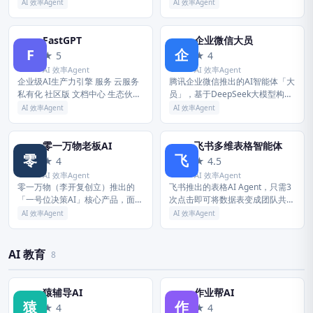
PPT生成、AI表格处理、AI设计、
manage autonomous age...
AI 效率Agent
AI 效率Agent
AI播客、AI生图与AI视频等全功
能。扣子助力财经...
FastGPT
企业微信大员
F
企
★ 5
★ 4
AI 效率Agent
AI 效率Agent
企业级AI生产力引擎 服务 云服务
腾讯企业微信推出的AI智能体「大
私有化 社区版 文档中心 生态伙伴
员」，基于DeepSeek大模型构建
Sealos AI Proxy 更多信息 邮箱：
并经混元架构微调。在企业微信任
AI 效率Agent
AI 效率Agent
Dennis@sealos.io ...
意界面左滑即可唤起，智能识别当
前页面上下文，自动完成客户...
零一万物老板AI
飞书多维表格智能体
零
飞
★ 4
★ 4.5
AI 效率Agent
AI 效率Agent
零一万物（李开复创立）推出的
飞书推出的表格AI Agent，只需3
「一号位决策AI」核心产品，面向
次点击即可将数据表变成团队共用
企业经营一号位。自动整合会议纪
的AI同事。可在群聊中@它查数
AI 效率Agent
AI 效率Agent
要、销售记录、财务数据等多源信
据、填进度、写报告、催事项，自
息，捕捉经营异动、生成决策建
动将结果写回表格。继承原表...
议，并...
AI 教育
8
猿辅导AI
作业帮AI
猿
作
★ 4
★ 4