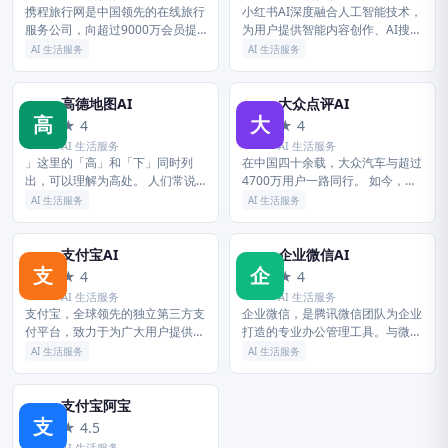
携程旅行网是中国领先的在线旅行
小红书AI深度融合人工智能技术，
服务公司，向超过9000万会员提
为用户提供智能内容创作、AI搜
供酒店预订、酒店点评及特价酒店
索、个性化推荐等核心功能。创作
AI 生活服务
AI 生活服务
查询、机票预订、飞机票查询、时
者可使用AI辅助生成图文笔记、短
刻表、票价查询、航班查询、度假
视频脚本，大幅提升创作效率；
预...
用...
高德地图AI
大众点评AI
高
大
★ 4
★ 4
AI 生活服务
AI 生活服务
」这里的「高」和「下」同时列
在中国四十余载，大众汽车与超过
出，可以理解为高处。 人们常说
4700万用户一路同行。 如今，大
的「登高望远」的「高」也是这个
众汽车正以一系列搭载先进「大众
AI 生活服务
AI 生活服务
意思。 而说「他身高两米」，这
·人本科技」的产品，不断拓展新
个「高」是作长度、高度讲，是一
能源版图，将「在中国，为中
个计量...
国」...
支付宝AI
企业微信AI
支
企
★ 4
★ 4
AI 生活服务
AI 生活服务
支付宝，全球领先的独立第三方支
企业微信，是腾讯微信团队为企业
付平台，致力于为广大用户提供安
打造的专业办公管理工具。与微信
全快速的电子支付/网上支付/安全
一致的沟通体验，丰富免费的OA
AI 生活服务
AI 生活服务
支付/手机支付体验，及转账收款/
应用，并与微信消息、小程序、微
水电煤缴费/信用卡还款/AA收...
信支付等互通，助力企业高效办公
和管...
支付宝阿宝
支
★ 4.5
AI 生活服务