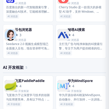
AI 浏览器
AI 浏览器
百度推出的新一代智能搜索引擎，
Cherry Studio 是一款强大的多模
深度融合AI技术。它能精准理解复
型 AI 助手，支持 Windows、
杂问题，直接生成结构化答案与摘
macOS、Linux 平台。集成 300+
AI 浏览器
AI 浏览器
要，提供高效直观的新一代搜索体
AI 模型，包括 Open...
验。
豆包浏览器
秘塔AI搜索
豆
秘
★ 3
★ 4
AI 浏览器
AI 浏览器
Seedance 2.0 视频生成模型现已
主打无广告与纯净体验的AI搜索引
全面接入豆包，现在登录即可免费
擎，专注于为用户提供精准的结构
使用！豆包 是你的 AI 聊天智能对
化答案与详尽引用溯源，打造高效
AI 浏览器
AI 浏览器
话问答助手，写作文案翻译编程工
权威的信息获取工具。
具。豆包为你答疑...
AI 开发框架
5
飞桨PaddlePaddle
华为MindSpore
飞
华
★ 4
★ 4
AI 开发框架
AI 开发框架
飞桨致力于让深度学习技术的创新
华为开源自研AI框架MindSpore。
与应用更简单。具有以下特点：同
自动微分、并行加持，一次训练，
时支持动态图和静态图，兼顾灵活
可多场景部署。支持端边云全场景
AI 开发框架
AI 开发框架
性和效率；精选应用效果最佳算法
的深度学习训练推理框架，主要应