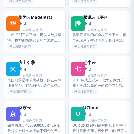
之一。 提供全栈云服务，包括弹
力，为企业提供从开发到落地的全
AI 云服务与算力
AI 云服务与算力
性计算、高性能数据库、网络与存
链路AI服务，助力数字化转型。
储方案，以及AI大模型、向量检
索、...
华为云ModelArts
腾讯云TI平台
华
腾
★ 4
★ 4
AI 云服务与算力
AI 云服务与算力
一站式AI开发平台，提供从数据标
腾讯云原生的AI全栈开发平台，覆
注、模型训练到部署的全流程工
盖AI应用全生命周期，兼容主流开
具，支持多框架、大模型定制，降
发框架，提供低代码开发、大模型
AI 云服务与算力
AI 云服务与算力
低AI开发门槛，提升开发效率。
微调能力，帮助企业快速落地AI应
用。
火山引擎
七牛云
火
七
★ 4
★ 3
AI 云服务与算力
AI 云服务与算力
火山引擎是字节跳动旗下的云与AI
2011年成立以来，七牛云致力于
服务平台。在AI时代，聚焦豆包大
成为全球领先的一站式中立音视频
模型和AI云原生技术，为企业提供
云+AI服务商，围绕数字化浪潮下
AI 云服务与算力
AI 云服务与算力
从 Agent 开发到部署的一站式服
的在线音视频需求，基于强大的云
务，助力企业AI转型与...
边一体化能力和低代码能力，持
续...
京东云
UCloud
京
U
★ 3
★ 3
AI 云服务与算力
AI 云服务与算力
销售热线：4000988505转1,京东
UCloud(优刻得)是中国知名的中立
云是京东科技集团旗下领先的云计
云计算服务商，科创板上市(股票