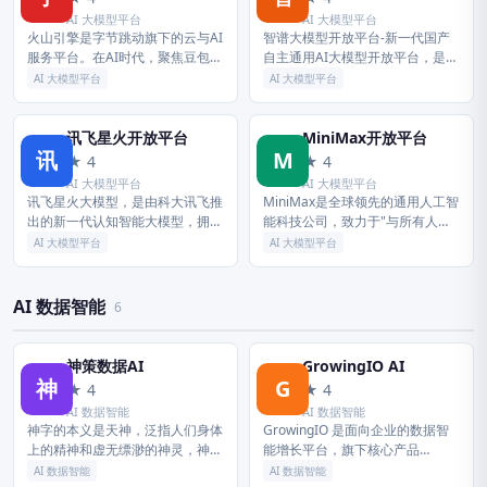
AI 大模型平台
AI 大模型平台
火山引擎是字节跳动旗下的云与AI
智谱大模型开放平台-新一代国产
服务平台。在AI时代，聚焦豆包大
自主通用AI大模型开放平台，是国
模型和AI云原生技术，为企业提供
内大模型排名前列的大模型网站，
AI 大模型平台
AI 大模型平台
从 Agent 开发到部署的一站式服
研发了多款LLM模型，多模态视觉
务，助力企业AI转型与...
模型产品，致力于将AI产品技术...
讯飞星火开放平台
MiniMax开放平台
讯
M
★ 4
★ 4
AI 大模型平台
AI 大模型平台
讯飞星火大模型，是由科大讯飞推
MiniMax是全球领先的通用人工智
出的新一代认知智能大模型，拥有
能科技公司，致力于"与所有人共
跨领域的知识和语言理解能力，能
创智能"，自主研发了一系列多模
AI 大模型平台
AI 大模型平台
够基于自然对话方式理解与执行任
态通用大模型，并面向全球推出一
务，提供语言理解、知识问答、逻
系列AI原生产品，已服务逾2...
辑推...
AI 数据智能
6
神策数据AI
GrowingIO AI
神
G
★ 4
★ 4
AI 数据智能
AI 数据智能
神字的本义是天神，泛指人们身体
GrowingIO 是面向企业的数据智
上的精神和虚无缥渺的神灵，神由
能增长平台，旗下核心产品
精神、神灵引申为异乎寻常的、不
GrowingIO 分析云，以用户行为
AI 数据智能
AI 数据智能