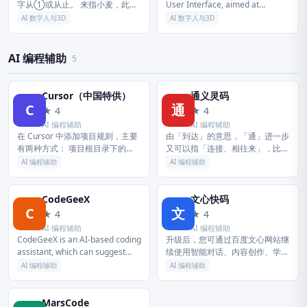
字从①或从止。 来指小麦，此义
User Interface, aimed at
又作麳，《广雅·释草》：「大
revolutionizing how peop...
AI 数字人与3D
AI 数字人与3D
麦，麰也；小麦，麳也。 」商代
甲骨文还保留此字本义，如
《铁》：「辛...
AI 编程辅助
5
Cursor（中国特供）
通义灵码
C
通
★ 4
★ 4
AI 编程辅助
AI 编程辅助
在 Cursor 中添加项目规则，主要
由「到达」的意思，「通」进一步
有两种方式： 项目根目录下的
又可以指「连接、相往来」，比如
.cursorrules 文件，以及新版
「通商、串通、沟通、互通有
AI 编程辅助
AI 编程辅助
Cursor 中更强大的 .cursor/r...
无」。 相互往来的过程中就会有
交流，交流就是把信息由一方传给
另一方，...
CodeGeeX
文心快码
C
文
★ 4
★ 4
AI 编程辅助
AI 编程辅助
CodeGeeX is an AI-based coding
升级后，您可通过百度文心网站继
assistant, which can suggest
续使用智能对话、内容创作、学习
code in the curre...
办公、信息查询等功能，并体验最
AI 编程辅助
AI 编程辅助
新的文心大模型能力。 本次升级
将进一步优化网页端服务入口与使
用体...
MarsCode