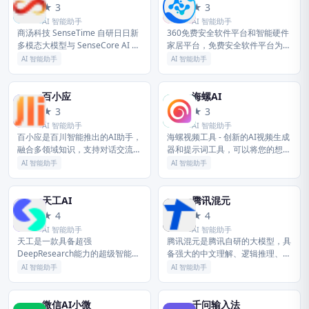
商
3
★ 3
★ 3
AI 智能助手
AI 智能助手
商汤科技 SenseTime 自研日日新
360免费安全软件平台和智能硬件
多模态大模型与 SenseCore AI 大
家居平台，免费安全软件平台为用
装置，拥有对话、文生图、数字
户提供360安全卫士,360免费杀毒
AI 智能助手
AI 智能助手
人、智能驾驶、智慧医疗等 AI 产
软件,360企业杀
品，为企...
百小应
海螺AI
百
海
★ 3
★ 3
AI 智能助手
AI 智能助手
百小应是百川智能推出的AI助手，
海螺视频工具 - 创新的AI视频生成
融合多领域知识，支持对话交流、
器和提示词工具，可以将您的想法
信息查询、内容生成、逻辑分析等
转化为精美的AI视频。只需一段文
AI 智能助手
AI 智能助手
功能，为用户提供智能服务。
字，即可借助尖端的AI技术，在短
时间内创作出引人入胜的视...
天工AI
腾讯混元
天
腾
★ 4
★ 4
AI 智能助手
AI 智能助手
天工是一款具备超强
腾讯混元是腾讯自研的大模型，具
DeepResearch能力的超级智能
备强大的中文理解、逻辑推理、多
体，通过丰富多样的专业skill，让
模态处理能力，可支撑各类AI应用
AI 智能助手
AI 智能助手
AI深度研究，一键生成AI文档、AI
落地，服务多行业场景。
PPT、AI表格，高效应...
微信AI小微
千问输入法