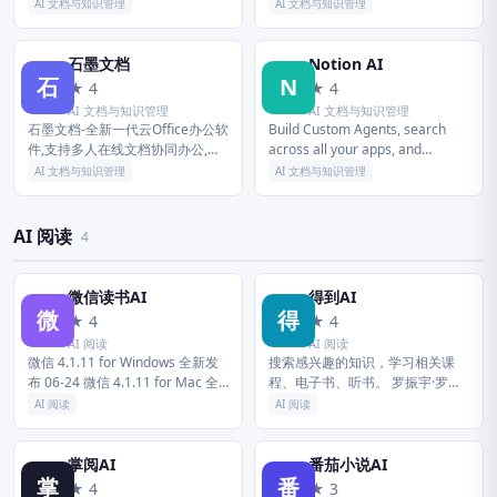
台，引领未来新一代工作方式，将
PPT文档，云端实时保存。可针对
AI 文档与知识管理
AI 文档与知识管理
陪伴每一个企业成长，是数字经济
QQ、微信好友设置文档访问、编
时代的企业组织协同办公和应用...
辑权限，支持多种版本Wo...
石墨文档
Notion AI
石
N
★ 4
★ 4
AI 文档与知识管理
AI 文档与知识管理
石墨文档-全新一代云Office办公软
Build Custom Agents, search
件,支持多人在线文档协同办公,实
across all your apps, and
现多终端、跨地域、随时随地在线
automate busywork. The ...
AI 文档与知识管理
AI 文档与知识管理
办公,涵盖在线文档、在线表格、
应用表格等8大办公套件即...
AI 阅读
4
微信读书AI
得到AI
微
得
★ 4
★ 4
AI 阅读
AI 阅读
微信 4.1.11 for Windows 全新发
搜索感兴趣的知识，学习相关课
布 06-24 微信 4.1.11 for Mac 全
程、电子书、听书。 罗振宇·罗辑
新发布 06-24 微信输入法 3.5.0
思维、薛兆丰·经济学、武志红·心
AI 阅读
AI 阅读
for...
理学、张明楷·刑法学等100多位专
家学者的独家课程免费试读。 ...
掌阅AI
番茄小说AI
掌
番
★ 4
★ 3