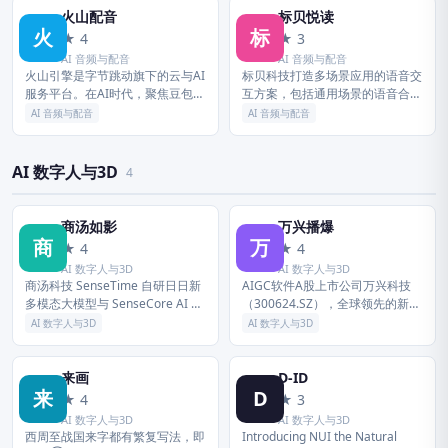
火山配音
标贝悦读
火
标
★ 4
★ 3
AI 音频与配音
AI 音频与配音
火山引擎是字节跳动旗下的云与AI
标贝科技打造多场景应用的语音交
服务平台。在AI时代，聚焦豆包大
互方案，包括通用场景的语音合成
模型和AI云原生技术，为企业提供
和语音识别，以及TTS音色定制，
AI 音频与配音
AI 音频与配音
从 Agent 开发到部署的一站式服
声音复刻，情感合成等语音技术产
务，助力企业AI转型与...
品；AI数据业务基于自研的一站
式...
AI 数字人与3D
4
商汤如影
万兴播爆
商
万
★ 4
★ 4
AI 数字人与3D
AI 数字人与3D
商汤科技 SenseTime 自研日日新
AIGC软件A股上市公司万兴科技
多模态大模型与 SenseCore AI 大
（300624.SZ），全球领先的新生
装置，拥有对话、文生图、数字
代数字创意赋能者，致力于成为全
AI 数字人与3D
AI 数字人与3D
人、智能驾驶、智慧医疗等 AI 产
世界范围内有特色、有影响力的百
品，为企...
年软件老店。公司以「让世...
来画
D-ID
来
D
★ 4
★ 3
AI 数字人与3D
AI 数字人与3D
西周至战国来字都有繁复写法，即
Introducing NUI the Natural