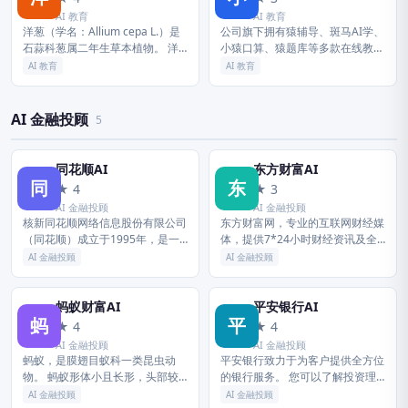
AI 教育
AI 教育
洋葱（学名：Allium cepa L.）是
公司旗下拥有猿辅导、斑马AI学、
石蒜科葱属二年生草本植物。 洋
小猿口算、猿题库等多款在线教育
葱的根为弦状须根；茎短缩为茎
产品及数字内容产品，为用户提供
AI 教育
AI 教育
盘，呈扁圆锥形；叶圆筒状，中
网课、智能练习、难题解析等多元
空， …
化的智能教育服务，帮助学生系统
性...
AI 金融投顾
5
同花顺AI
东方财富AI
同
东
★ 4
★ 3
AI 金融投顾
AI 金融投顾
核新同花顺网络信息股份有限公司
东方财富网，专业的互联网财经媒
（同花顺）成立于1995年，是一
体，提供7*24小时财经资讯及全
家专业的互联网金融数据服务商，
球金融市场报价，汇聚全方位的综
AI 金融投顾
AI 金融投顾
为您全方位提供财经资讯及全球金
合财经资讯和金融市场资讯，覆盖
融市场行情，覆盖股票、基金、期
股票、财经、证券、金融、美股、
货...
港...
蚂蚁财富AI
平安银行AI
蚂
平
★ 4
★ 4
AI 金融投顾
AI 金融投顾
蚂蚁，是膜翅目蚁科一类昆虫动
平安银行致力于为客户提供全方位
物。 蚂蚁形体小且长形，头部较
的银行服务。 您可以了解投资理
大，具有一对复眼和长触角。 蚂
财、贷款、个人通知存款、银行缴
AI 金融投顾
AI 金融投顾