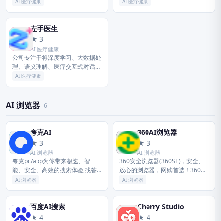
新发布 06-24 微信输入法 3.5.0
专业性社会化网络，提供医学、医
AI 医疗健康
AI 医疗健康
for...
疗、药学、生命科学等相关领域的
交流平台、专业知识、最新科研进
展以...
左手医生
左
★ 3
AI 医疗健康
公司专注于将深度学习、大数据处
理、语义理解、医疗交互式对话等
领先的AI技术与医学相融合，通过
AI 医疗健康
AI+数据，赋能医疗健康行业各个
环节，实现智慧医疗升级，提升
医...
AI 浏览器
6
夸克AI
360AI浏览器
夸
3
★ 3
★ 3
AI 浏览器
AI 浏览器
夸克pc/app为你带来极速、智
360安全浏览器(360SE)，安全、
能、安全、高效的搜索体验,找答
放心的浏览器，网购首选！360安
案,找资料,找工具,办公,学习,工作
全浏览器采用先进的恶意网址拦截
AI 浏览器
AI 浏览器
必备应用。夸克提供浏览器搜索引
技术，可自动拦截挂马、欺诈、网
擎、网盘、AI扫描王工具及...
银仿冒等恶意网址。360...
百度AI搜索
Cherry Studio
百
C
★ 4
★ 4