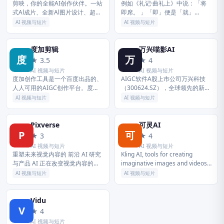
剪映，你的全能AI创作伙伴。一站
例如《礼记·曲礼上》中说：「将
式Al成片、全新Al图片设计、超智
即席。 」「即」便是「就」
能Al配音、多轨道编辑AI功能等，
「到」的意思，这个意义也是
AI 视频与短片
AI 视频与短片
助力全流程创作。新手零门槛上
「即」的基本意义所在。 此外，
手，专业创作者也能高效出片...
在古文中这个意义还可引申表示
「迎合、符合」...
度加剪辑
万兴喵影AI
度
万
★ 3.5
★ 4
AI 视频与短片
AI 视频与短片
度加创作工具是一个百度出品的、
AIGC软件A股上市公司万兴科技
人人可用的AIGC创作平台。度加
（300624.SZ），全球领先的新生
致力于通过AI能力降低内容生成门
代数字创意赋能者，致力于成为全
AI 视频与短片
AI 视频与短片
槛，提升创作效率，一站式聚合百
世界范围内有特色、有影响力的百
度AIGC能力，引领跨时代的内...
年软件老店。公司以「让世...
Pixverse
可灵AI
P
可
★ 3
★ 4
AI 视频与短片
AI 视频与短片
重塑未来视觉内容的 前沿 AI 研究
Kling AI, tools for creating
与产品 AI 正在改变视觉内容的创
imaginative images and videos,
作和消费方式，PixVerse 致力于
based on state-of...
AI 视频与短片
AI 视频与短片
让每个人都能从中受益，构建一个
释放无限想象力和...
Vidu
V
★ 4
AI 视频与短片