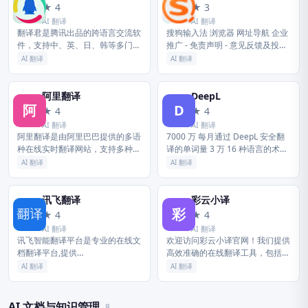
腾
搜
★ 4
★ 3
AI 翻译
AI 翻译
翻译君是腾讯出品的跨语言交流软
搜狗输入法 浏览器 网址导航 企业
件，支持中、英、日、韩等多门语
推广 - 免责声明 - 意见反馈及投诉
言，具有翻译准确、高效，稳定的
- 隐私政策 药品医疗器械网络信息
AI 翻译
AI 翻译
特点，非常适用于境外旅游、对外
服务备案：（京）网药械信息备字
交流、国际办公等情境，给你带来
（2021）第0...
流畅...
阿里翻译
DeepL
阿
D
★ 4
★ 4
AI 翻译
AI 翻译
阿里翻译是由阿里巴巴提供的多语
7000 万 每月通过 DeepL 安全翻
种在线实时翻译网站，支持多种领
译的单词量 3 万 16 种语言的术语
域、覆盖200+语言的智能机器翻
表条目，确保翻译一致性 86% 文
AI 翻译
AI 翻译
译服务。阿里翻译还支持文档翻
档翻译效率显著提升 10% 得益于
译、图片翻译、视频翻译、语音翻
快速的...
译等...
讯飞翻译
彩云小译
讯
彩
★ 4
★ 4
AI 翻译
AI 翻译
讯飞智能翻译平台是专业的在线文
欢迎访问彩云小译官网！我们提供
档翻译平台,提供
高效准确的在线翻译工具，包括文
PDF/Word/Excel/PPT文件翻译、
字翻译、文档翻译、网页翻译、术
AI 翻译
AI 翻译
图片识别翻译、在线翻译等服务,
语库、浏览器插件和双语对照服
支持22种文档格式以及60多种语...
务。借助先进的人工智能技术，彩
云小译...
AI 文档与知识管理
8