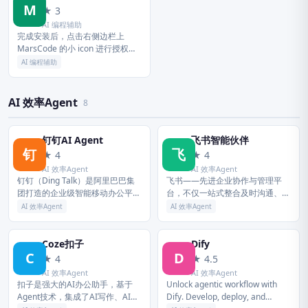
M
★ 3
AI 编程辅助
完成安装后，点击右侧边栏上
MarsCode 的小 icon 进行授权登
录，然后就可以打开和 MarsCode
AI 编程辅助
的聊天窗口了。 能够看到，
MarsCode...
AI 效率Agent
8
钉钉AI Agent
飞书智能伙伴
钉
飞
★ 4
★ 4
AI 效率Agent
AI 效率Agent
钉钉（Ding Talk）是阿里巴巴集
飞书——先进企业协作与管理平
团打造的企业级智能移动办公平
台，不仅一站式整合及时沟通、智
台，引领未来新一代工作方式，将
能日历、音视频会议、飞书文档、
AI 效率Agent
AI 效率Agent
陪伴每一个企业成长，是数字经济
云盘等办公协作套件，更提供飞书
时代的企业组织协同办公和应用...
OKR、飞书招聘、飞书绩效等组织
管理...
Coze扣子
Dify
C
D
★ 4
★ 4.5
AI 效率Agent
AI 效率Agent
扣子是强大的AI办公助手，基于
Unlock agentic workflow with
Agent技术，集成了AI写作、AI
Dify. Develop, deploy, and