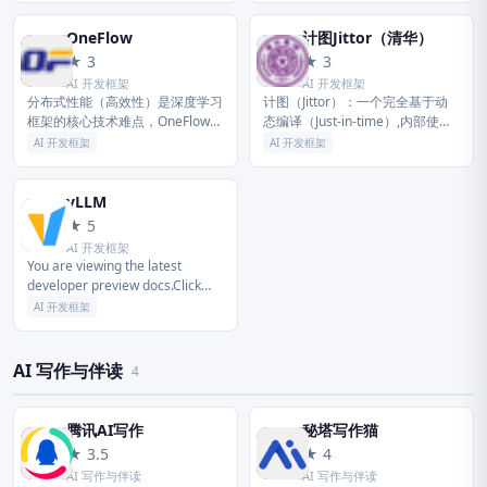
模型并提供官方支持；真正源于产
用于计算机视觉、自然语言...
业实...
OneFlow
计图Jittor（清华）
O
计
★ 3
★ 3
AI 开发框架
AI 开发框架
分布式性能（高效性）是深度学习
计图（Jittor）：一个完全基于动
框架的核心技术难点，OneFlow围
态编译（Just-in-time）,内部使用
绕性能提升和异构分布式扩展，秉
创新的元算子和统一计算图的深度
AI 开发框架
AI 开发框架
持静态编译和流式并行的核心理念
学习框架， 元算子和Numpy一样
和架构，解决了集群层面的内存...
易于使用，...
vLLM
v
★ 5
AI 开发框架
You are viewing the latest
developer preview docs.Click
hereto view docs for ...
AI 开发框架
AI 写作与伴读
4
腾讯AI写作
秘塔写作猫
腾
秘
★ 3.5
★ 4
AI 写作与伴读
AI 写作与伴读