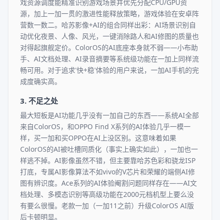
戏资源调度能精准识别游戏场景并优先分配CPU/GPU资
源，加上一加一贯的激进性能释放策略，游戏体验在安卓阵
营数一数二。哈苏影像+AI的组合同样出彩：AI场景识别自
动优化夜景、人像、风光，一键消除路人和AI修图的质量也
对得起旗舰定价。ColorOS的AI底座本身就不弱——小布助
手、AI文档处理、AI录音摘要等系统级功能在一加上同样流
畅可用。对于追求'快+稳'体验的用户来说，一加AI手机的完
成度确实高。
3. 不足之处
最大短板是AI功能几乎没有一加自己的东西——系统AI全部
来自ColorOS，和OPPO Find X系列的AI体验几乎一模一
样，买一加和买OPPO在AI上没区别。这意味着如果
ColorOS的AI被吐槽同质化（事实上确实如此），一加也一
样逃不掉。AI影像虽然不错，但主要靠哈苏色彩和骁龙ISP
打底，专属AI影像算法不如vivo的V芯片和荣耀的端侧AI修
图有辨识度。Ace系列的AI体验阉割问题同样存在——AI文
档处理、多模态识别等高级功能在2000元档机型上要么没
有要么很慢。老款一加（一加11之前）升级ColorOS AI版
后卡顿明显。