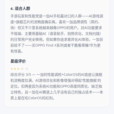
4. 适合人群
手游玩家和性能党是一加AI手机最对口的人群——AI游戏调
度+旗舰芯片的流畅度确实爽。喜欢一加品牌调性（简约、
快）但又不介意系统越来越像OPPO的用户。对AI功能要求
不极端、主要用基础AI（语音助手、拍照优化、文档扫描）
的日常用户完全够用。但如果你追求差异化AI体验，一加目
前给不了——买OPPO Find X系列或者干脆看荣耀/华为更
有惊喜。
星级评价
⭐
⭐
⭐
☆
☆
综合评分 3/5 — 一加的性能调校+ColorOS的AI底座让旗舰
机流畅度拉满，AI游戏优化和影像增强对得起'性能旗舰'的
定位。扣两星因为系统AI功能和OPPO高度同质化、缺乏独
立特色，且一加在AI赛道上几乎没有自己的独占技术——本
质上是在吃ColorOS的红利。